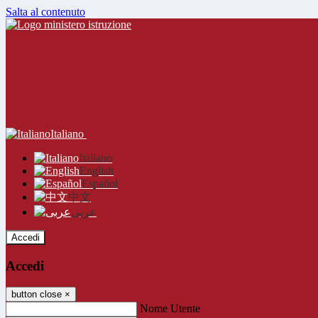
Salta al contenuto
Italiano
Italiano
English
Español
中文
عربى
Accedi
Accedi
button close
×
Nome Utente