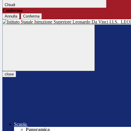
Chiudi
Conferma
Annulla
Conferma
I.I.S.
LEO
close
Scuola
Panoramica