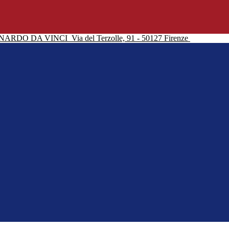
NARDO DA VINCI
Via del Terzolle, 91 - 50127 Firenze