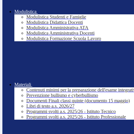
Modulistica
Modulistica Studenti e Famiglie
Modulistica Didattica Docenti
Modulistica Amministrativa ATA
Modulistica Amministrativa Docenti
Modulistica Formazione Scuola Lavoro
Materiali
Contenuti minimi per la preparazione dell'esame integrat
Prevenzione bullismo e cyberbullismo
Documenti Finali classi quinte (documento 15 maggio)
Libri di testo a.s. 2026/27
Programmi svolti a.s. 2025/26 - Istituto Tecnico
Programmi svolti a.s. 2025/26 - Istituto Professionale