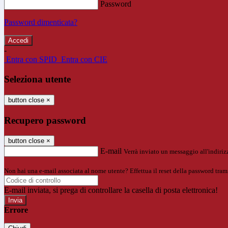
Password
Password dimenticata?
-
Entra con SPID
Entra con CIE
Seleziona utente
button close
×
Recupero password
button close
×
E-mail
Verrà inviato un messaggio all'indirizz
Non hai una e-mail associata al nome utente? Effettua il reset della password tram
E-mail inviata, si prega di controllare la casella di posta elettronica!
Errore