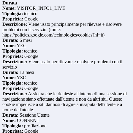
Durata
Nome:
VISITOR_INFO1_LIVE
Tipologia:
tecnico
Proprieta:
Google
Descrizione:
Viene usato principalmente per rilevare e risolvere
problemi con il servizio. (fonte:
https://policies.google.com/technologies/cookies?hl=it)
Durata:
6 mesi
Nome:
YEC
Tipologia:
tecnico
Proprieta:
Google
Descrizione:
Viene usato per rilevare e risolvere problemi con il
servizio
Durata:
13 mesi
Nome:
YSC
Tipologia:
tecnico
Proprieta:
Google
Descrizione:
Assicura che le richieste all'interno di una sessione di
navigazione siano effettuate dall'utente e non da altri siti. Questo
cookie impedisce a siti dannosi di agire a insaputa dell'utente e a
nome dell'utente.
Durata:
Sessione Utente
Nome:
CONSENT
Tipologia:
profilazione
Proprieta:
Google