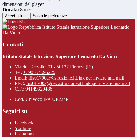
dimensioni del player.
Durata:
8 mesi
Accetta tutti
Salva le preferenze
Istituto Statale Istruzione Superiore Leonardo
Da Vinci
Contatti
Istituto Statale Istruzione Superiore Leonardo Da Vinci
Via del Terzolle, 91 - 50127 Firenze (FI)
Tel:
+390554596225
Email:
fiis01700a@istruzione.it
Link per inviare una mail
PEC:
fiis01700a@pec.istruzione.it
Link per inviare una mail
C.F.: 94149320486
Cod. Univoco IPA UF224P
Seguici su
Facebook
Youtube
Instagram