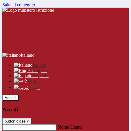
Salta al contenuto
Italiano
Italiano
English
Español
中文
عربى
Accedi
Accedi
button close
×
Nome Utente