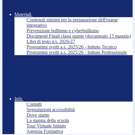
Materiali
Contenuti minimi per la preparazione dell'esame
integrativo
Prevenzione bullismo e cyberbullismo
Documenti Finali classi quinte (documento 15 maggio)
Libri di testo a.s. 2026/27
Programmi svolti a.s. 2025/26 - Istituto Tecnico
Programmi svolti a.s. 2025/26 - Istituto Professionale
Info
Contatti
Segnalazioni accessibilità
Dove siamo
La mappa della scuola
Tour Virtuale Istituto
Agenzia Formativa