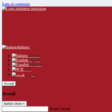
Salta al contenuto
Italiano
Italiano
English
Español
中文
عربى
Accedi
Accedi
button close
×
Nome Utente