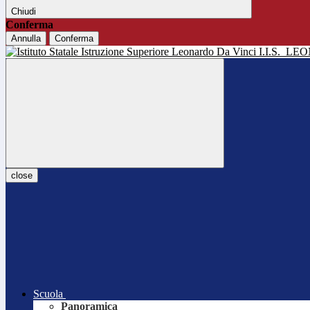
Chiudi
Conferma
Annulla
Conferma
I.I.S.
LEO
close
Scuola
Panoramica