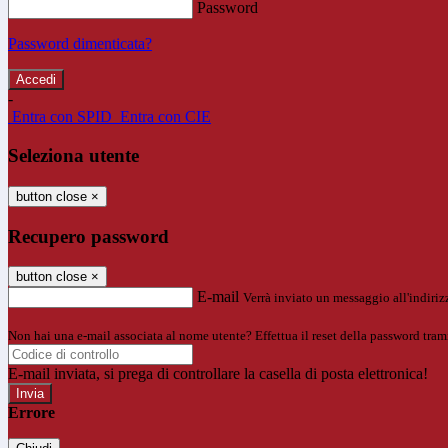
Password
Password dimenticata?
-
Entra con SPID
Entra con CIE
Seleziona utente
button close
×
Recupero password
button close
×
E-mail
Verrà inviato un messaggio all'indirizz
Non hai una e-mail associata al nome utente? Effettua il reset della password tram
E-mail inviata, si prega di controllare la casella di posta elettronica!
Errore