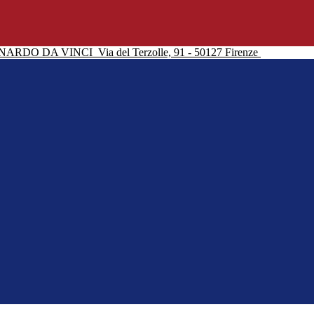
NARDO DA VINCI
Via del Terzolle, 91 - 50127 Firenze