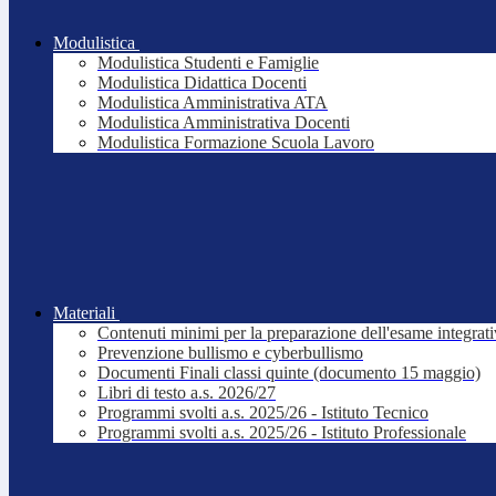
Modulistica
Modulistica Studenti e Famiglie
Modulistica Didattica Docenti
Modulistica Amministrativa ATA
Modulistica Amministrativa Docenti
Modulistica Formazione Scuola Lavoro
Materiali
Contenuti minimi per la preparazione dell'esame integrat
Prevenzione bullismo e cyberbullismo
Documenti Finali classi quinte (documento 15 maggio)
Libri di testo a.s. 2026/27
Programmi svolti a.s. 2025/26 - Istituto Tecnico
Programmi svolti a.s. 2025/26 - Istituto Professionale