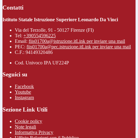
Contatti
Istituto Statale Istruzione Superiore Leonardo Da Vinci
Via del Terzolle, 91 - 50127 Firenze (FI)
Tel:
+390554596225
Email:
fiis01700a@istruzione.it
Link per inviare una mail
PEC:
fiis01700a@pec.istruzione.it
Link per inviare una mail
C.F.: 94149320486
Cod. Univoco IPA UF224P
Seguici su
Facebook
Youtube
Instagram
Sezione Link Utili
Cookie policy
Note legali
Informativa Privacy
Ufficio Relazioni con il Pubblico