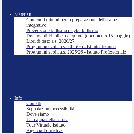
Materiali
Contenuti minimi per la preparazione dell'esame
integrativo
Prevenzione bullismo e cyberbullismo
Documenti Finali classi quinte (documento 15 maggio)
Libri di testo a.s. 2026/27
Programmi svolti a.s. 2025/26 - Istituto Tecnico
Programmi svolti a.s. 2025/26 - Istituto Professionale
Info
Contatti
Segnalazioni accessibilità
Dove siamo
La mappa della scuola
Tour Virtuale Istituto
Agenzia Formativa