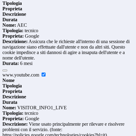
Tipologia
Proprieta
Descrizione
Durata
Nome:
AEC
Tipologia:
tecnico
Proprieta:
Google
Descrizione:
Assicura che le richieste all'interno di una sessione di
navigazione siano effettuate dall'utente e non da altri siti. Questo
cookie impedisce a siti dannosi di agire a insaputa dell'utente e a
nome dell'utente.
Durata:
6 mesi
www.youtube.com
Nome
Tipologia
Proprieta
Descrizione
Durata
Nome:
VISITOR_INFO1_LIVE
Tipologia:
tecnico
Proprieta:
Google
Descrizione:
Viene usato principalmente per rilevare e risolvere
problemi con il servizio. (fonte:
https://policies.google.com/technologies/cookies?hl=it)