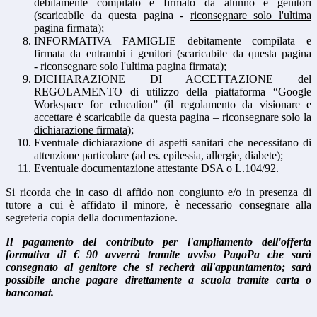
debitamente compilato e firmato da alunno e genitori
(scaricabile da questa pagina -
riconsegnare solo l'ultima
pagina firmata
);
INFORMATIVA FAMIGLIE debitamente compilata e
firmata da entrambi i genitori (scaricabile da questa pagina
-
riconsegnare solo l'ultima pagina firmata
);
DICHIARAZIONE DI ACCETTAZIONE del
REGOLAMENTO di utilizzo della piattaforma “Google
Workspace for education” (il regolamento da visionare e
accettare è scaricabile da questa pagina –
riconsegnare solo la
dichiarazione firmata
);
Eventuale dichiarazione di aspetti sanitari che necessitano di
attenzione particolare (ad es. epilessia, allergie, diabete);
Eventuale documentazione attestante DSA o L.104/92.
Si ricorda che in caso di affido non congiunto e/o in presenza di
tutore a cui è affidato il minore, è necessario consegnare alla
segreteria copia della documentazione.
Il pagamento del contributo per l'ampliamento dell'offerta
formativa di € 90 avverrà tramite avviso PagoPa che sarà
consegnato al genitore che si recherà all'appuntamento; sarà
possibile anche pagare direttamente a scuola tramite carta o
bancomat.