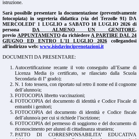
istruzione.
Sarà possibile presentare la documentazione (preventivamente
fotocopiata) in segreteria didattica (via del Terzolle 91) DA
MERCOLEDI' 1 LUGLIO a SABATO 18 LUGLIO 2026 di
persona
DA ALMENO UN GENITORE
,
previo
APPUNTAMENTO
da richiedere
A PARTIRE DAL 24
GIUGNO ED ENTRO L'11 LUGLIO 2026
collegandosi
all'indirizzo web:
www.
isisdavinciprenotazioni
.
it
DOCUMENTI DA PRESENTARE:
Autocertificazione recante il voto conseguito all’Esame di
Licenza Media (o certificato, se rilasciato dalla Scuola
Secondaria di I° grado);
N. 1 foto tessera, con riportato sul retro il nome ed il cognome
dell’alunno/a;
FOTOCOPIA libretto vaccinazioni;
FOTOCOPIA del documento di identità e Codice Fiscale di
entrambi i genitori;
FOTOCOPIA del documento di identità e Codice fiscale
dell’alunno/a per cui si richiede l’
iscrizione
;
FOTOCOPIA del permesso di soggiorno e del documento di
riconoscimento per alunni di cittadinanza straniera;
PATTO DI CORRESPONSABILITA’ EDUCATIVA