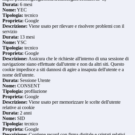
Durata:
6 mesi
Nome:
YEC
Tipologia:
tecnico
Proprieta:
Google
Descrizione:
Viene usato per rilevare e risolvere problemi con il
servizio
Durata:
13 mesi
Nome:
YSC
Tipologia:
tecnico
Proprieta:
Google
Descrizione:
Assicura che le richieste all'interno di una sessione di
navigazione siano effettuate dall'utente e non da altri siti. Questo
cookie impedisce a siti dannosi di agire a insaputa dell'utente e a
nome dell'utente.
Durata:
Sessione Utente
Nome:
CONSENT
Tipologia:
profilazione
Proprieta:
Google
Descrizione:
Viene usato per memorizzare le scelte dell'utente
relative ai cookie
Durata:
2 anni
Nome:
SID
Tipologia:
tecnico
Proprieta:
Google
Descrizione:
Contiene record con firma digitale e criptati relativi