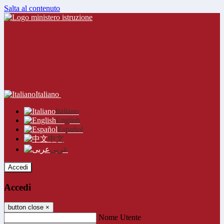
Salta al contenuto
Italiano
Italiano
English
Español
中文
عربى
Accedi
Accedi
button close
×
Nome Utente