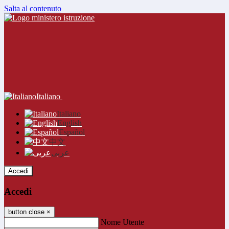
Salta al contenuto
Italiano
Italiano
English
Español
中文
عربى
Accedi
Accedi
button close
×
Nome Utente