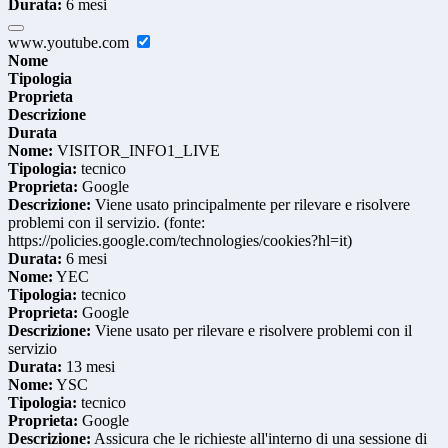
Durata:
6 mesi
www.youtube.com
Nome
Tipologia
Proprieta
Descrizione
Durata
Nome:
VISITOR_INFO1_LIVE
Tipologia:
tecnico
Proprieta:
Google
Descrizione:
Viene usato principalmente per rilevare e risolvere
problemi con il servizio. (fonte:
https://policies.google.com/technologies/cookies?hl=it)
Durata:
6 mesi
Nome:
YEC
Tipologia:
tecnico
Proprieta:
Google
Descrizione:
Viene usato per rilevare e risolvere problemi con il
servizio
Durata:
13 mesi
Nome:
YSC
Tipologia:
tecnico
Proprieta:
Google
Descrizione:
Assicura che le richieste all'interno di una sessione di