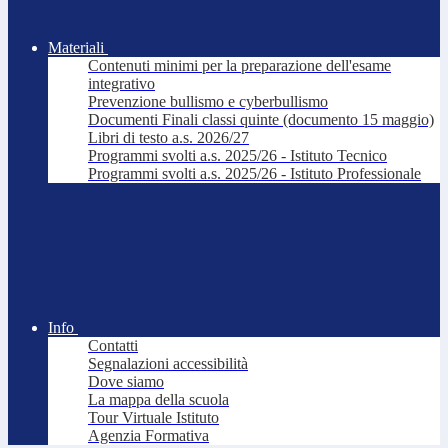
Materiali
Contenuti minimi per la preparazione dell'esame
integrativo
Prevenzione bullismo e cyberbullismo
Documenti Finali classi quinte (documento 15 maggio)
Libri di testo a.s. 2026/27
Programmi svolti a.s. 2025/26 - Istituto Tecnico
Programmi svolti a.s. 2025/26 - Istituto Professionale
Info
Contatti
Segnalazioni accessibilità
Dove siamo
La mappa della scuola
Tour Virtuale Istituto
Agenzia Formativa