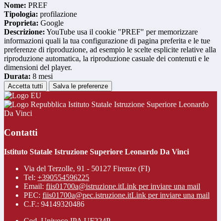
Nome:
PREF
Tipologia:
profilazione
Proprieta:
Google
Descrizione:
YouTube usa il cookie "PREF" per memorizzare
informazioni quali la tua configurazione di pagina preferita e le tue
preferenze di riproduzione, ad esempio le scelte esplicite relative alla
riproduzione automatica, la riproduzione casuale dei contenuti e le
dimensioni del player.
Durata:
8 mesi
Accetta tutti
Salva le preferenze
Istituto Statale Istruzione Superiore Leonardo
Da Vinci
Contatti
Istituto Statale Istruzione Superiore Leonardo Da Vinci
Via del Terzolle, 91 - 50127 Firenze (FI)
Tel:
+390554596225
Email:
fiis01700a@istruzione.it
Link per inviare una mail
PEC:
fiis01700a@pec.istruzione.it
Link per inviare una mail
C.F.: 94149320486
Cod. Univoco IPA UF224P