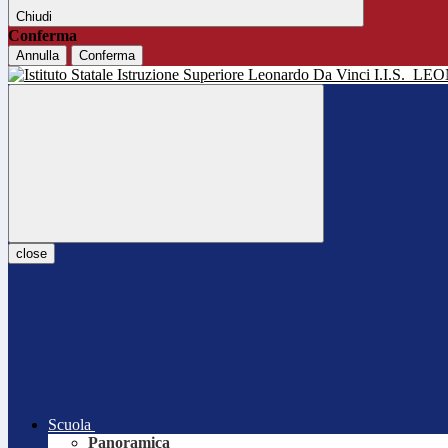
Chiudi
Conferma
Annulla
Conferma
I.I.S.
LEO
close
Scuola
Panoramica