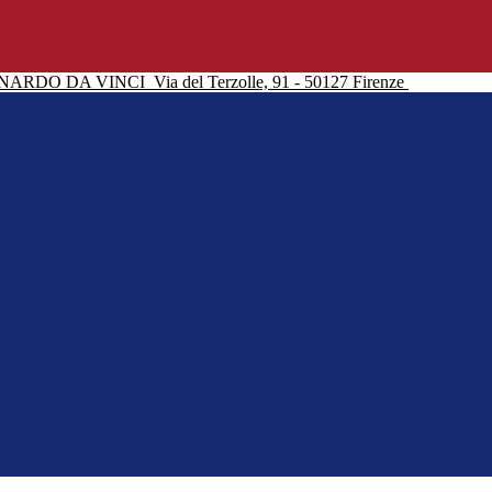
NARDO DA VINCI
Via del Terzolle, 91 - 50127 Firenze