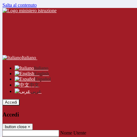
Salta al contenuto
Italiano
Italiano
English
Español
中文
عربى
Accedi
Accedi
button close
×
Nome Utente