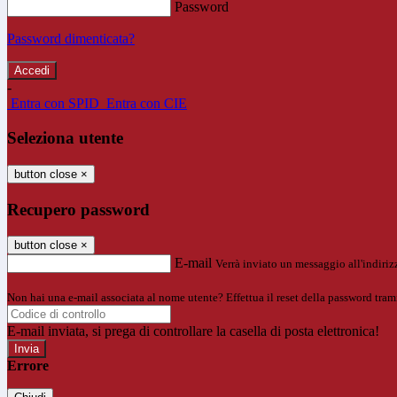
Password
Password dimenticata?
-
Entra con SPID
Entra con CIE
Seleziona utente
button close
×
Recupero password
button close
×
E-mail
Verrà inviato un messaggio all'indirizz
Non hai una e-mail associata al nome utente? Effettua il reset della password tram
E-mail inviata, si prega di controllare la casella di posta elettronica!
Errore