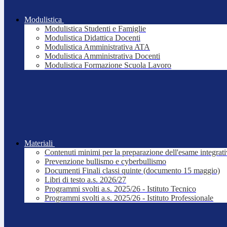
Modulistica
Modulistica Studenti e Famiglie
Modulistica Didattica Docenti
Modulistica Amministrativa ATA
Modulistica Amministrativa Docenti
Modulistica Formazione Scuola Lavoro
Materiali
Contenuti minimi per la preparazione dell'esame integrat
Prevenzione bullismo e cyberbullismo
Documenti Finali classi quinte (documento 15 maggio)
Libri di testo a.s. 2026/27
Programmi svolti a.s. 2025/26 - Istituto Tecnico
Programmi svolti a.s. 2025/26 - Istituto Professionale