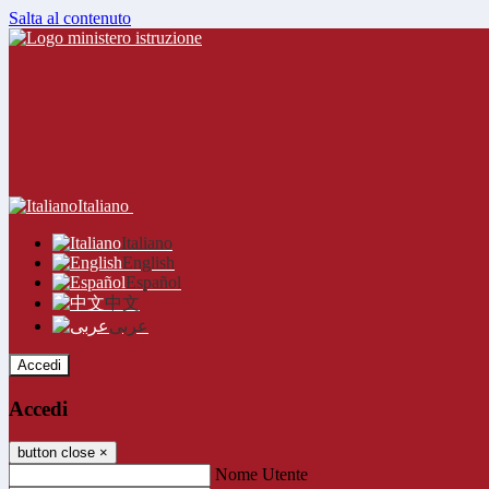
Salta al contenuto
Italiano
Italiano
English
Español
中文
عربى
Accedi
Accedi
button close
×
Nome Utente