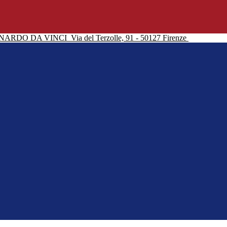
NARDO DA VINCI
Via del Terzolle, 91 - 50127 Firenze