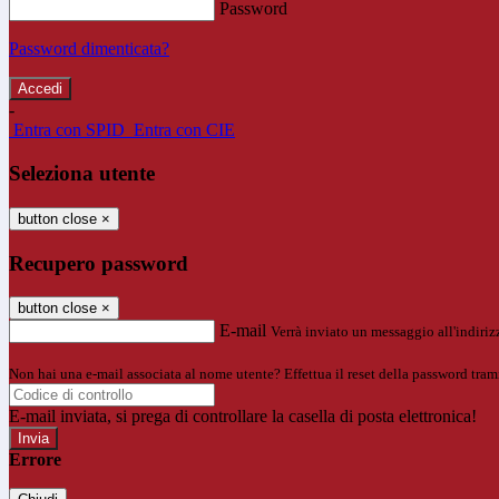
Password
Password dimenticata?
-
Entra con SPID
Entra con CIE
Seleziona utente
button close
×
Recupero password
button close
×
E-mail
Verrà inviato un messaggio all'indirizz
Non hai una e-mail associata al nome utente? Effettua il reset della password tram
E-mail inviata, si prega di controllare la casella di posta elettronica!
Errore