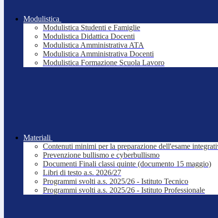
Modulistica
Modulistica Studenti e Famiglie
Modulistica Didattica Docenti
Modulistica Amministrativa ATA
Modulistica Amministrativa Docenti
Modulistica Formazione Scuola Lavoro
Materiali
Contenuti minimi per la preparazione dell'esame integrat
Prevenzione bullismo e cyberbullismo
Documenti Finali classi quinte (documento 15 maggio)
Libri di testo a.s. 2026/27
Programmi svolti a.s. 2025/26 - Istituto Tecnico
Programmi svolti a.s. 2025/26 - Istituto Professionale