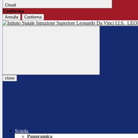
Chiudi
Conferma
Annulla
Conferma
I.I.S.
LEO
close
Scuola
Panoramica