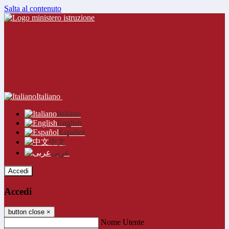
Salta al contenuto
Italiano
Italiano
English
Español
中文
عربى
Accedi
Accedi
button close
×
Nome Utente