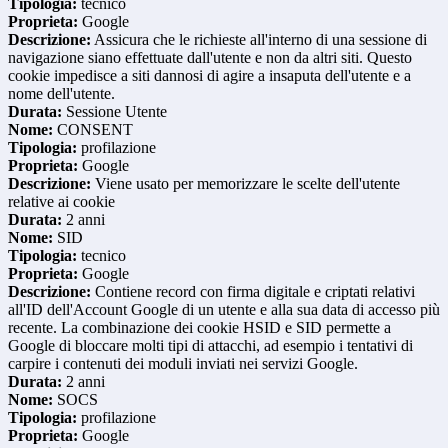
Tipologia:
tecnico
Proprieta:
Google
Descrizione:
Assicura che le richieste all'interno di una sessione di
navigazione siano effettuate dall'utente e non da altri siti. Questo
cookie impedisce a siti dannosi di agire a insaputa dell'utente e a
nome dell'utente.
Durata:
Sessione Utente
Nome:
CONSENT
Tipologia:
profilazione
Proprieta:
Google
Descrizione:
Viene usato per memorizzare le scelte dell'utente
relative ai cookie
Durata:
2 anni
Nome:
SID
Tipologia:
tecnico
Proprieta:
Google
Descrizione:
Contiene record con firma digitale e criptati relativi
all'ID dell'Account Google di un utente e alla sua data di accesso più
recente. La combinazione dei cookie HSID e SID permette a
Google di bloccare molti tipi di attacchi, ad esempio i tentativi di
carpire i contenuti dei moduli inviati nei servizi Google.
Durata:
2 anni
Nome:
SOCS
Tipologia:
profilazione
Proprieta:
Google