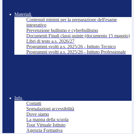
Materiali
Contenuti minimi per la preparazione dell'esame
integrativo
Prevenzione bullismo e cyberbullismo
Documenti Finali classi quinte (documento 15 maggio)
Libri di testo a.s. 2026/27
Programmi svolti a.s. 2025/26 - Istituto Tecnico
Programmi svolti a.s. 2025/26 - Istituto Professionale
Info
Contatti
Segnalazioni accessibilità
Dove siamo
La mappa della scuola
Tour Virtuale Istituto
Agenzia Formativa