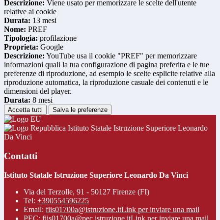
Descrizione:
Viene usato per memorizzare le scelte dell'utente
relative ai cookie
Durata:
13 mesi
Nome:
PREF
Tipologia:
profilazione
Proprieta:
Google
Descrizione:
YouTube usa il cookie "PREF" per memorizzare
informazioni quali la tua configurazione di pagina preferita e le tue
preferenze di riproduzione, ad esempio le scelte esplicite relative alla
riproduzione automatica, la riproduzione casuale dei contenuti e le
dimensioni del player.
Durata:
8 mesi
Accetta tutti
Salva le preferenze
Istituto Statale Istruzione Superiore Leonardo
Da Vinci
Contatti
Istituto Statale Istruzione Superiore Leonardo Da Vinci
Via del Terzolle, 91 - 50127 Firenze (FI)
Tel:
+390554596225
Email:
fiis01700a@istruzione.it
Link per inviare una mail
PEC:
fiis01700a@pec.istruzione.it
Link per inviare una mail