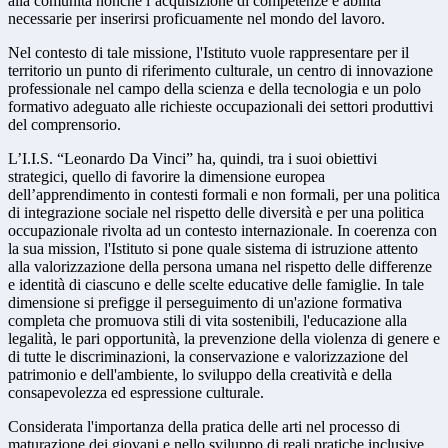
alla comunità nonché l’acquisizione di competenze e abilità
necessarie per inserirsi proficuamente nel mondo del lavoro.
Nel contesto di tale missione, l'Istituto vuole rappresentare per il
territorio un punto di riferimento culturale, un centro di innovazione
professionale nel campo della scienza e della tecnologia e un polo
formativo adeguato alle richieste occupazionali dei settori produttivi
del comprensorio.
L’I.I.S. “Leonardo Da Vinci” ha, quindi, tra i suoi obiettivi
strategici, quello di favorire la dimensione europea
dell’apprendimento in contesti formali e non formali, per una politica
di integrazione sociale nel rispetto delle diversità e per una politica
occupazionale rivolta ad un contesto internazionale. In coerenza con
la sua mission, l'Istituto si pone quale sistema di istruzione attento
alla valorizzazione della persona umana nel rispetto delle differenze
e identità di ciascuno e delle scelte educative delle famiglie. In tale
dimensione si prefigge il perseguimento di un'azione formativa
completa che promuova stili di vita sostenibili, l'educazione alla
legalità, le pari opportunità, la prevenzione della violenza di genere e
di tutte le discriminazioni, la conservazione e valorizzazione del
patrimonio e dell'ambiente, lo sviluppo della creatività e della
consapevolezza ed espressione culturale.
Considerata l'importanza della pratica delle arti nel processo di
maturazione dei giovani e nello sviluppo di reali pratiche inclusive,