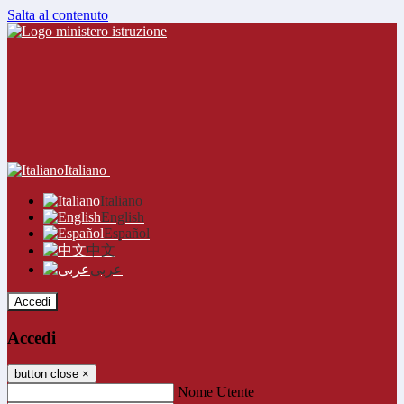
Salta al contenuto
Italiano
Italiano
English
Español
中文
عربى
Accedi
Accedi
button close
×
Nome Utente