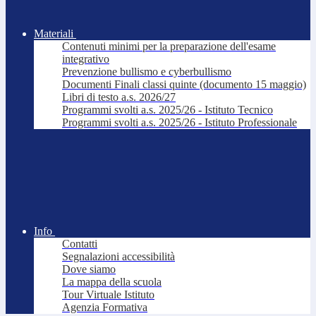
Materiali
Contenuti minimi per la preparazione dell'esame
integrativo
Prevenzione bullismo e cyberbullismo
Documenti Finali classi quinte (documento 15 maggio)
Libri di testo a.s. 2026/27
Programmi svolti a.s. 2025/26 - Istituto Tecnico
Programmi svolti a.s. 2025/26 - Istituto Professionale
Info
Contatti
Segnalazioni accessibilità
Dove siamo
La mappa della scuola
Tour Virtuale Istituto
Agenzia Formativa