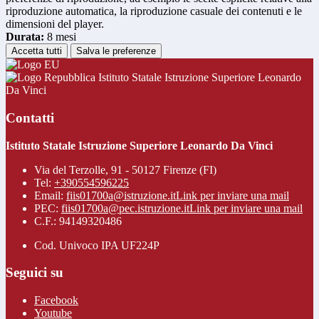
riproduzione automatica, la riproduzione casuale dei contenuti e le
dimensioni del player.
Durata:
8 mesi
Accetta tutti
Salva le preferenze
Istituto Statale Istruzione Superiore Leonardo
Da Vinci
Contatti
Istituto Statale Istruzione Superiore Leonardo Da Vinci
Via del Terzolle, 91 - 50127 Firenze (FI)
Tel:
+390554596225
Email:
fiis01700a@istruzione.it
Link per inviare una mail
PEC:
fiis01700a@pec.istruzione.it
Link per inviare una mail
C.F.: 94149320486
Cod. Univoco IPA UF224P
Seguici su
Facebook
Youtube