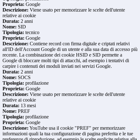
Proprieta:
Google
Descrizione:
Viene usato per memorizzare le scelte dell'utente
relative ai cookie
Durata:
2 anni
Nome:
SID
Tipologia:
tecnico
Proprieta:
Google
Descrizione:
Contiene record con firma digitale e criptati relativi
all'ID dell'Account Google di un utente e alla sua data di accesso più
recente. La combinazione dei cookie HSID e SID permette a
Google di bloccare molti tipi di attacchi, ad esempio i tentativi di
carpire i contenuti dei moduli inviati nei servizi Google.
Durata:
2 anni
Nome:
SOCS
Tipologia:
profilazione
Proprieta:
Google
Descrizione:
Viene usato per memorizzare le scelte dell'utente
relative ai cookie
Durata:
13 mesi
Nome:
PREF
Tipologia:
profilazione
Proprieta:
Google
Descrizione:
YouTube usa il cookie "PREF" per memorizzare
informazioni quali la tua configurazione di pagina preferita e le tue
preferenze di riproduzione, ad esempio le scelte esplicite relative alla