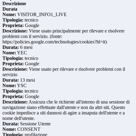
Descrizione
Durata
Nome:
VISITOR_INFO1_LIVE
Tipologia:
tecnico
Proprieta:
Google
Descrizione:
Viene usato principalmente per rilevare e risolvere
problemi con il servizio. (fonte:
https://policies.google.com/technologies/cookies?hl=it)
Durata:
6 mesi
Nome:
YEC
Tipologia:
tecnico
Proprieta:
Google
Descrizione:
Viene usato per rilevare e risolvere problemi con il
servizio
Durata:
13 mesi
Nome:
YSC
Tipologia:
tecnico
Proprieta:
Google
Descrizione:
Assicura che le richieste all'interno di una sessione di
navigazione siano effettuate dall'utente e non da altri siti. Questo
cookie impedisce a siti dannosi di agire a insaputa dell'utente e a
nome dell'utente.
Durata:
Sessione Utente
Nome:
CONSENT
Tipologia:
profilazione