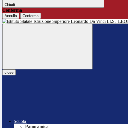
Chiudi
Conferma
Annulla
Conferma
I.I.S.
LEO
close
Scuola
Panoramica