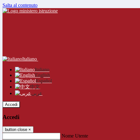
Salta al contenuto
Italiano
Italiano
English
Español
中文
عربى
Accedi
Accedi
button close
×
Nome Utente