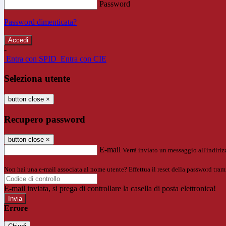
Password
Password dimenticata?
-
Entra con SPID
Entra con CIE
Seleziona utente
button close
×
Recupero password
button close
×
E-mail
Verrà inviato un messaggio all'indirizz
Non hai una e-mail associata al nome utente? Effettua il reset della password tram
E-mail inviata, si prega di controllare la casella di posta elettronica!
Errore