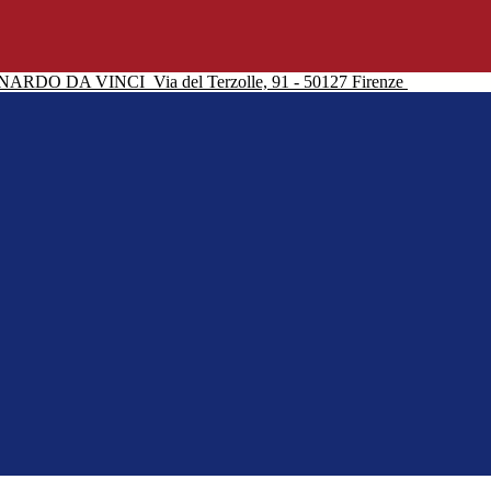
NARDO DA VINCI
Via del Terzolle, 91 - 50127 Firenze