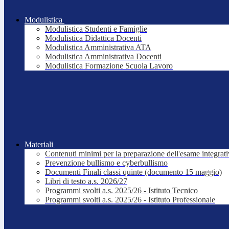
Modulistica
Modulistica Studenti e Famiglie
Modulistica Didattica Docenti
Modulistica Amministrativa ATA
Modulistica Amministrativa Docenti
Modulistica Formazione Scuola Lavoro
Materiali
Contenuti minimi per la preparazione dell'esame integrat
Prevenzione bullismo e cyberbullismo
Documenti Finali classi quinte (documento 15 maggio)
Libri di testo a.s. 2026/27
Programmi svolti a.s. 2025/26 - Istituto Tecnico
Programmi svolti a.s. 2025/26 - Istituto Professionale