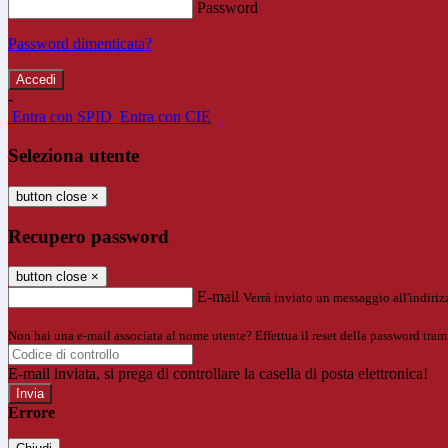
Password
Password dimenticata?
-
Entra con SPID
Entra con CIE
Seleziona utente
button close
×
Recupero password
button close
×
E-mail
Verrà inviato un messaggio all'indirizz
Non hai una e-mail associata al nome utente? Effettua il reset della password tram
E-mail inviata, si prega di controllare la casella di posta elettronica!
Errore