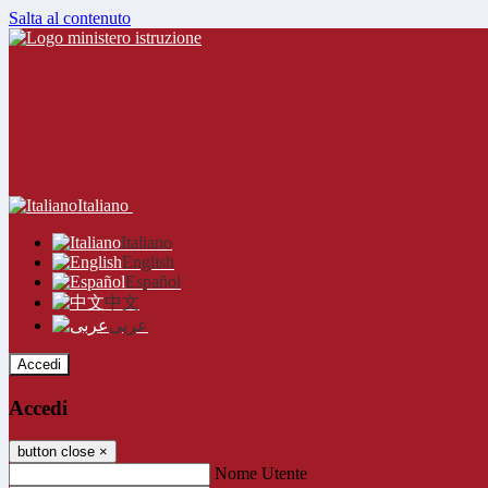
Salta al contenuto
Italiano
Italiano
English
Español
中文
عربى
Accedi
Accedi
button close
×
Nome Utente