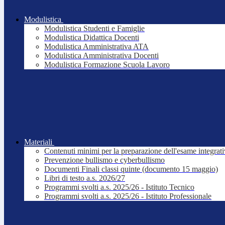
Modulistica
Modulistica Studenti e Famiglie
Modulistica Didattica Docenti
Modulistica Amministrativa ATA
Modulistica Amministrativa Docenti
Modulistica Formazione Scuola Lavoro
Materiali
Contenuti minimi per la preparazione dell'esame integrat
Prevenzione bullismo e cyberbullismo
Documenti Finali classi quinte (documento 15 maggio)
Libri di testo a.s. 2026/27
Programmi svolti a.s. 2025/26 - Istituto Tecnico
Programmi svolti a.s. 2025/26 - Istituto Professionale