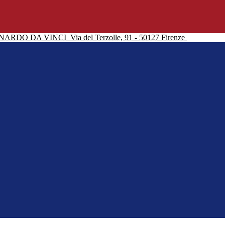
NARDO DA VINCI
Via del Terzolle, 91 - 50127 Firenze