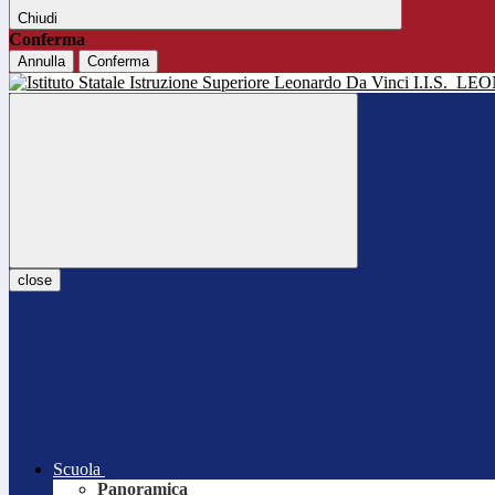
Chiudi
Conferma
Annulla
Conferma
I.I.S.
LEO
close
Scuola
Panoramica