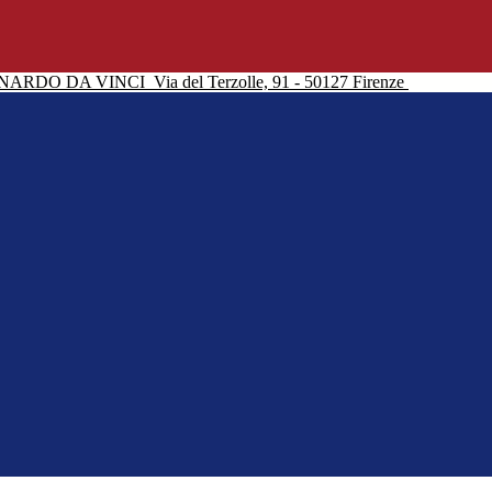
NARDO DA VINCI
Via del Terzolle, 91 - 50127 Firenze