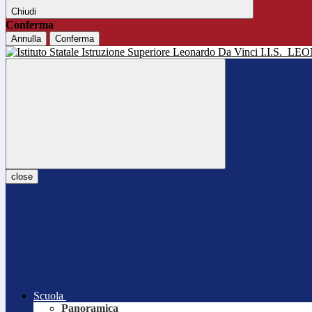
Chiudi
Conferma
Annulla
Conferma
I.I.S.
LEO
close
Scuola
Panoramica