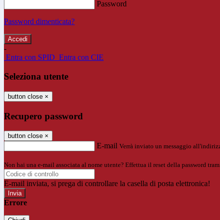
Password
Password dimenticata?
-
Entra con SPID
Entra con CIE
Seleziona utente
button close
×
Recupero password
button close
×
E-mail
Verrà inviato un messaggio all'indirizz
Non hai una e-mail associata al nome utente? Effettua il reset della password tram
E-mail inviata, si prega di controllare la casella di posta elettronica!
Errore