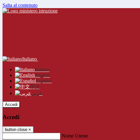
Salta al contenuto
Italiano
Italiano
English
Español
中文
عربى
Accedi
Accedi
button close
×
Nome Utente