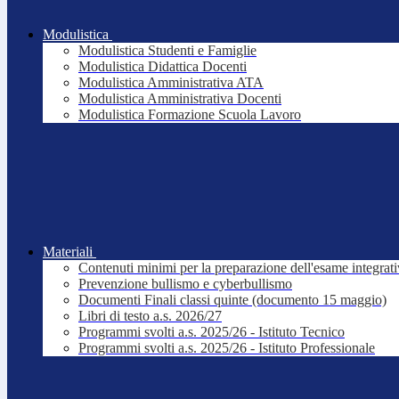
Modulistica
Modulistica Studenti e Famiglie
Modulistica Didattica Docenti
Modulistica Amministrativa ATA
Modulistica Amministrativa Docenti
Modulistica Formazione Scuola Lavoro
Materiali
Contenuti minimi per la preparazione dell'esame integrat
Prevenzione bullismo e cyberbullismo
Documenti Finali classi quinte (documento 15 maggio)
Libri di testo a.s. 2026/27
Programmi svolti a.s. 2025/26 - Istituto Tecnico
Programmi svolti a.s. 2025/26 - Istituto Professionale