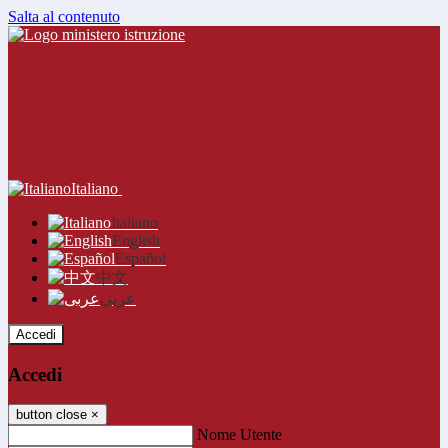
Salta al contenuto
Italiano
Italiano
English
Español
中文
عربى
Accedi
Accedi
button close
×
Nome Utente