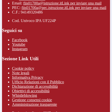
Email:
fiis01700a@istruzione.it
Link per inviare una mail
PEC:
fiis01700a@pec.istruzione.it
Link per inviare una mail
C.F.: 94149320486
Cod. Univoco IPA UF224P
Seguici su
Facebook
Youtube
Instagram
Sezione Link Utili
Cookie policy
Note legali
Informativa Privacy
Ufficio Relazioni con il Pubblico
Dichiarazione di accessibilità
Obiettivi di accessibilità
Whistleblowing
Gestione consensi cookie
Amministrazione trasparente