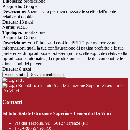
Tipologia:
profilazione
Proprieta:
Google
Descrizione:
Viene usato per memorizzare le scelte dell'utente
relative ai cookie
Durata:
13 mesi
Nome:
PREF
Tipologia:
profilazione
Proprieta:
Google
Descrizione:
YouTube usa il cookie "PREF" per memorizzare
informazioni quali la tua configurazione di pagina preferita e le tue
preferenze di riproduzione, ad esempio le scelte esplicite relative alla
riproduzione automatica, la riproduzione casuale dei contenuti e le
dimensioni del player.
Durata:
8 mesi
Accetta tutti
Salva le preferenze
Istituto Statale Istruzione Superiore Leonardo
Da Vinci
Contatti
Istituto Statale Istruzione Superiore Leonardo Da Vinci
Via del Terzolle, 91 - 50127 Firenze (FI)
Tel:
+390554596225