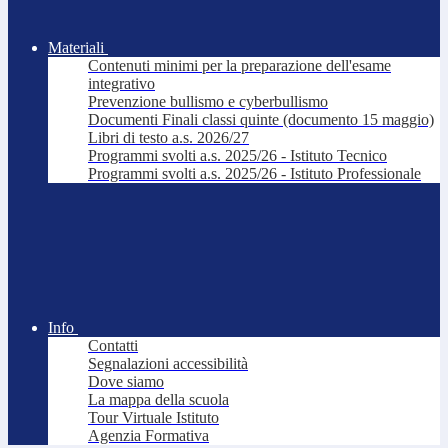
Materiali
Contenuti minimi per la preparazione dell'esame
integrativo
Prevenzione bullismo e cyberbullismo
Documenti Finali classi quinte (documento 15 maggio)
Libri di testo a.s. 2026/27
Programmi svolti a.s. 2025/26 - Istituto Tecnico
Programmi svolti a.s. 2025/26 - Istituto Professionale
Info
Contatti
Segnalazioni accessibilità
Dove siamo
La mappa della scuola
Tour Virtuale Istituto
Agenzia Formativa