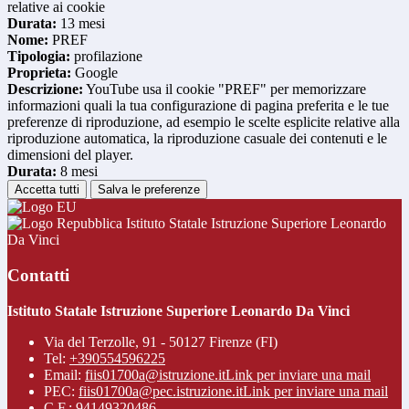
relative ai cookie
Durata:
13 mesi
Nome:
PREF
Tipologia:
profilazione
Proprieta:
Google
Descrizione:
YouTube usa il cookie "PREF" per memorizzare
informazioni quali la tua configurazione di pagina preferita e le tue
preferenze di riproduzione, ad esempio le scelte esplicite relative alla
riproduzione automatica, la riproduzione casuale dei contenuti e le
dimensioni del player.
Durata:
8 mesi
Accetta tutti
Salva le preferenze
Istituto Statale Istruzione Superiore Leonardo
Da Vinci
Contatti
Istituto Statale Istruzione Superiore Leonardo Da Vinci
Via del Terzolle, 91 - 50127 Firenze (FI)
Tel:
+390554596225
Email:
fiis01700a@istruzione.it
Link per inviare una mail
PEC:
fiis01700a@pec.istruzione.it
Link per inviare una mail
C.F.: 94149320486