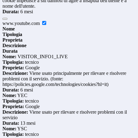
cookie impedisce a siti dannosi di agire a insaputa dell'utente e a
nome dell'utente.
Durata:
6 mesi
www.youtube.com
Nome
Tipologia
Proprieta
Descrizione
Durata
Nome:
VISITOR_INFO1_LIVE
Tipologia:
tecnico
Proprieta:
Google
Descrizione:
Viene usato principalmente per rilevare e risolvere
problemi con il servizio. (fonte:
https://policies.google.com/technologies/cookies?hl=it)
Durata:
6 mesi
Nome:
YEC
Tipologia:
tecnico
Proprieta:
Google
Descrizione:
Viene usato per rilevare e risolvere problemi con il
servizio
Durata:
13 mesi
Nome:
YSC
Tipologia:
tecnico