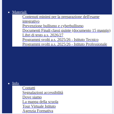
Materiali
Contenuti minimi per la preparazione dell'esame
integrativo
Prevenzione bullismo e cyberbullismo
Documenti Finali classi quinte (documento 15 maggio)
Libri di testo a.s. 2026/27
Programmi svolti a.s. 2025/26 - Istituto Tecnico
Programmi svolti a.s. 2025/26 - Istituto Professionale
Info
Contatti
Segnalazioni accessibilità
Dove siamo
La mappa della scuola
Tour Virtuale Istituto
Agenzia Formativa