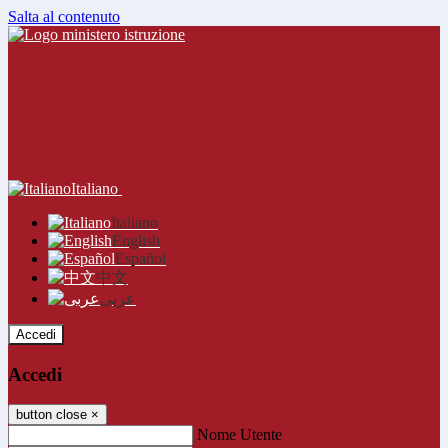
Salta al contenuto
Italiano
Italiano
English
Español
中文
عربى
Accedi
Accedi
button close
×
Nome Utente