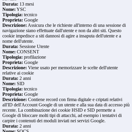
Durata:
13 mesi
Nome:
YSC
Tipologia:
tecnico
Proprieta:
Google
Descrizione:
Assicura che le richieste all'interno di una sessione di
navigazione siano effettuate dall'utente e non da altri siti. Questo
cookie impedisce a siti dannosi di agire a insaputa dell'utente e a
nome dell'utente.
Durata:
Sessione Utente
Nome:
CONSENT
Tipologia:
profilazione
Proprieta:
Google
Descrizione:
Viene usato per memorizzare le scelte dell'utente
relative ai cookie
Durata:
2 anni
Nome:
SID
Tipologia:
tecnico
Proprieta:
Google
Descrizione:
Contiene record con firma digitale e criptati relativi
all'ID dell'Account Google di un utente e alla sua data di accesso più
recente. La combinazione dei cookie HSID e SID permette a
Google di bloccare molti tipi di attacchi, ad esempio i tentativi di
carpire i contenuti dei moduli inviati nei servizi Google.
Durata:
2 anni
Nome:
SOCS