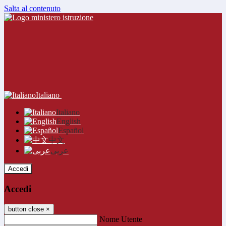
Salta al contenuto
Italiano
Italiano
English
Español
中文
عربى
Accedi
Accedi
button close
×
Nome Utente