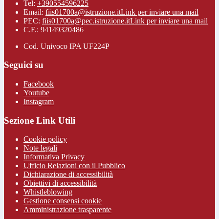
Tel:
+390554596225
Email:
fiis01700a@istruzione.it
Link per inviare una mail
PEC:
fiis01700a@pec.istruzione.it
Link per inviare una mail
C.F.: 94149320486
Cod. Univoco IPA UF224P
Seguici su
Facebook
Youtube
Instagram
Sezione Link Utili
Cookie policy
Note legali
Informativa Privacy
Ufficio Relazioni con il Pubblico
Dichiarazione di accessibilità
Obiettivi di accessibilità
Whistleblowing
Gestione consensi cookie
Amministrazione trasparente