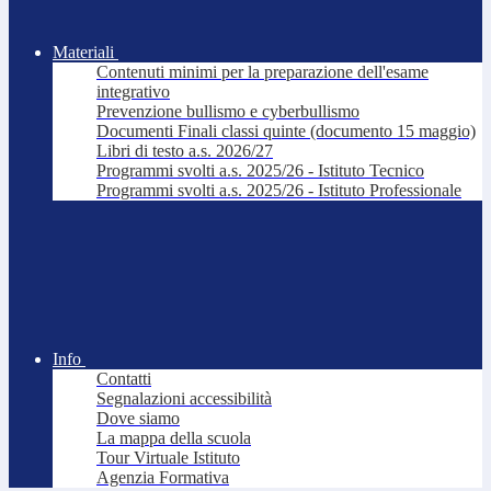
Materiali
Contenuti minimi per la preparazione dell'esame
integrativo
Prevenzione bullismo e cyberbullismo
Documenti Finali classi quinte (documento 15 maggio)
Libri di testo a.s. 2026/27
Programmi svolti a.s. 2025/26 - Istituto Tecnico
Programmi svolti a.s. 2025/26 - Istituto Professionale
Info
Contatti
Segnalazioni accessibilità
Dove siamo
La mappa della scuola
Tour Virtuale Istituto
Agenzia Formativa