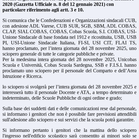
2020 (Gazzetta Ufficiale n. 8 del 12 gennaio 2021) con
particolare riferimento agli artt. 3 e 10.
Si comunica che le Confederazioni e Organizzazioni sindacali CUB,
con adesione ADL Varese, CUB SUR, SGB, SBM, ADL COBAS,
CLAP, SIAL COBAS, COBAS, Cobas Scuola, S.I. COBAS, USI-
Unione Sindacale di base fondata nel 1912 e ricostituita, USB, USB
PI, USI-Unione Sindacale Italiana, FI-SI, USI CIT, FLAI TS,
hanno proclamato, per l’intera giornata del 28 novembre 2025, uno
sciopero generale di tutte le categorie pubbliche e private.
Per la medesima intera giornata del 28 novembre 2025, Unicobas
Scuola e Università, Cobas Scuola Sardegna, SSB e F.I.S.I. hanno
proclamato uno sciopero per il personale del Comparto e dell’Area
Istruzione e Ricerca.
lo sciopero si svolgerà per l’intera giornata del 28 novembre 2025 e
interesserà tutto il personale Docente e ATA, a tempo determinato e
indeterminato, delle Scuole Pubbliche di ogni ordine e grado;
Sulla base dei suddetti dati e delle comunicazioni rese dal personale,
si informano i genitori che non è possibile fare previsioni attendibili
sull'adesione allo sciopero e sui servizi che la scuola potrà garantire.
Si informano pertanto i genitori che la mattina dello sciopero
l'ingresso nell'edificio scolastico sarà consentito ai minori solo se