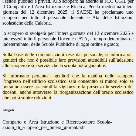
i settori pubblici e privati. Allo sciopero ha aderito la FLC CGIL per
il Comparto e l’Area Istruzione e Ricerca. Per la medesima intera
giornata del 12 dicembre 2025, il SAESE ha proclamato uno
sciopero per tutto il personale docente e Ata delle Istituzioni
scolastiche della Calabria.
lo sciopero si svolgerà per l’intera giornata del 12 dicembre 2025 e
interesserà tutto il personale Docente e ATA, a tempo determinato e
indeterminato, delle Scuole Pubbliche di ogni ordine e grado;
Sulla base delle comunicazioni rese dal personale, si informano i
genitori che non è possibile fare previsioni attendibili sull’adesione
allo sciopero e sui servizi che la scuola potrà garantire.
Si informano pertanto i genitori che la mattina dello sciopero
l’ingresso nell’edificio scolastico sarà consentito ai minori solo se
potranno essere assicurati la vigilanza e la presenza in servizio dei
docenti, anche attraverso la riorganizzazione dell’orario scolastico
che potrà subire riduzioni.
Allegati
Comparto_e_Area_Istruzione_e_Ricerca-settore_Scuola-
azioni_di_sciopero_per_lintera_giornat.pdf