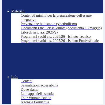
Materiali
Contenuti minimi per la preparazione dell'esame
integrativo
Prevenzione bullismo e cyberbullismo
Documenti Finali classi quinte (documento 15 maggio)
Libri di testo a.s. 2026/27
Programmi svolti a.s. 2025/26 - Istituto Tecnico
Programmi svolti a.s. 2025/26 - Istituto Professionale
Info
Contatti
Segnalazioni accessibilità
Dove siamo
La mappa della scuola
Tour Virtuale Istituto
Agenzia Formativa