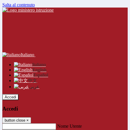
Salta al contenuto
Italiano
Italiano
English
Español
中文
عربى
Accedi
Accedi
button close
×
Nome Utente