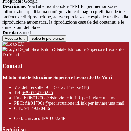
Proprieta:
Google
Descrizione:
YouTube usa il cookie "PREF" per memorizzare
informazioni quali la tua configurazione di pagina preferita e le tue
preferenze di riproduzione, ad esempio le scelte esplicite relative alla
riproduzione automatica, la riproduzione casuale dei contenuti e le
dimensioni del player.
Durata:
8 mesi
Accetta tutti
Salva le preferenze
Istituto Statale Istruzione Superiore Leonardo
Da Vinci
Contatti
Istituto Statale Istruzione Superiore Leonardo Da Vinci
Via del Terzolle, 91 - 50127 Firenze (FI)
Tel:
+390554596225
Email:
fiis01700a@istruzione.it
Link per inviare una mail
PEC:
fiis01700a@pec.istruzione.it
Link per inviare una mail
C.F.: 94149320486
Cod. Univoco IPA UF224P
Seguici su