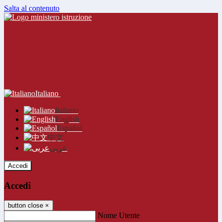
Salta al contenuto
Italiano
Italiano
English
Español
中文
عربى
Accedi
Accedi
button close
×
Nome Utente