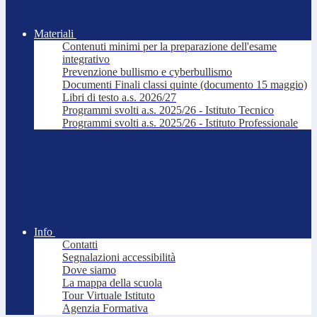
Materiali
Contenuti minimi per la preparazione dell'esame
integrativo
Prevenzione bullismo e cyberbullismo
Documenti Finali classi quinte (documento 15 maggio)
Libri di testo a.s. 2026/27
Programmi svolti a.s. 2025/26 - Istituto Tecnico
Programmi svolti a.s. 2025/26 - Istituto Professionale
Info
Contatti
Segnalazioni accessibilità
Dove siamo
La mappa della scuola
Tour Virtuale Istituto
Agenzia Formativa