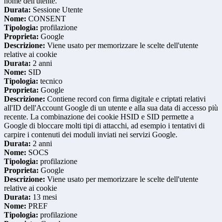
nome dell'utente.
Durata:
Sessione Utente
Nome:
CONSENT
Tipologia:
profilazione
Proprieta:
Google
Descrizione:
Viene usato per memorizzare le scelte dell'utente
relative ai cookie
Durata:
2 anni
Nome:
SID
Tipologia:
tecnico
Proprieta:
Google
Descrizione:
Contiene record con firma digitale e criptati relativi
all'ID dell'Account Google di un utente e alla sua data di accesso più
recente. La combinazione dei cookie HSID e SID permette a
Google di bloccare molti tipi di attacchi, ad esempio i tentativi di
carpire i contenuti dei moduli inviati nei servizi Google.
Durata:
2 anni
Nome:
SOCS
Tipologia:
profilazione
Proprieta:
Google
Descrizione:
Viene usato per memorizzare le scelte dell'utente
relative ai cookie
Durata:
13 mesi
Nome:
PREF
Tipologia:
profilazione