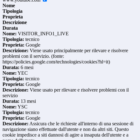
Nome
Tipologia
Proprieta
Descrizione
Durata
Nome:
VISITOR_INFO1_LIVE
Tipologia:
tecnico
Proprieta:
Google
Descrizione:
Viene usato principalmente per rilevare e risolvere
problemi con il servizio. (fonte:
https://policies.google.com/technologies/cookies?hl=it)
Durata:
6 mesi
Nome:
YEC
Tipologia:
tecnico
Proprieta:
Google
Descrizione:
Viene usato per rilevare e risolvere problemi con il
servizio
Durata:
13 mesi
Nome:
YSC
Tipologia:
tecnico
Proprieta:
Google
Descrizione:
Assicura che le richieste all'interno di una sessione di
navigazione siano effettuate dall'utente e non da altri siti. Questo
cookie impedisce a siti dannosi di agire a insaputa dell'utente e a