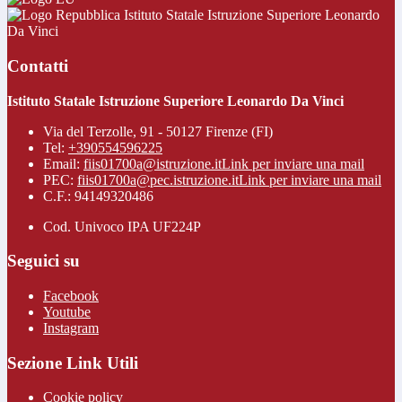
Istituto Statale Istruzione Superiore Leonardo
Da Vinci
Contatti
Istituto Statale Istruzione Superiore Leonardo Da Vinci
Via del Terzolle, 91 - 50127 Firenze (FI)
Tel:
+390554596225
Email:
fiis01700a@istruzione.it
Link per inviare una mail
PEC:
fiis01700a@pec.istruzione.it
Link per inviare una mail
C.F.: 94149320486
Cod. Univoco IPA UF224P
Seguici su
Facebook
Youtube
Instagram
Sezione Link Utili
Cookie policy