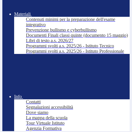
Materiali
Contenuti minimi per la preparazione dell'esame
integrativo
Prevenzione bullismo e cyberbullismo
Documenti Finali classi quinte (documento 15 maggio)
Libri di testo a.s. 2026/27
Programmi svolti a.s. 2025/26 - Istituto Tecnico
Programmi svolti a.s. 2025/26 - Istituto Professionale
Info
Contatti
Segnalazioni accessibilità
Dove siamo
La mappa della scuola
Tour Virtuale Istituto
Agenzia Formativa