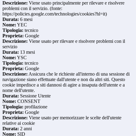
Descrizione:
Viene usato principalmente per rilevare e risolvere
problemi con il servizio. (fonte:
https://policies.google.com/technologies/cookies?hl=it)
Durata:
6 mesi
Nome:
YEC
Tipologia:
tecnico
Proprieta:
Google
Descrizione:
Viene usato per rilevare e risolvere problemi con il
servizio
Durata:
13 mesi
Nome:
YSC
Tipologia:
tecnico
Proprieta:
Google
Descrizione:
Assicura che le richieste all'interno di una sessione di
navigazione siano effettuate dall'utente e non da altri siti. Questo
cookie impedisce a siti dannosi di agire a insaputa dell'utente e a
nome dell'utente.
Durata:
Sessione Utente
Nome:
CONSENT
Tipologia:
profilazione
Proprieta:
Google
Descrizione:
Viene usato per memorizzare le scelte dell'utente
relative ai cookie
Durata:
2 anni
Nome:
SID