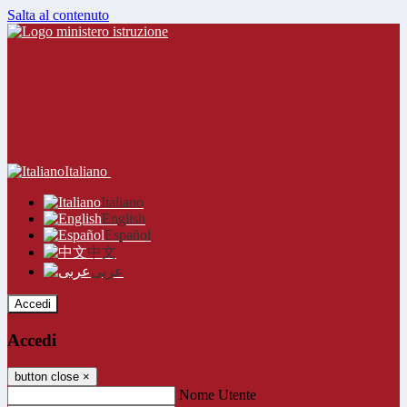
Salta al contenuto
Italiano
Italiano
English
Español
中文
عربى
Accedi
Accedi
button close
×
Nome Utente