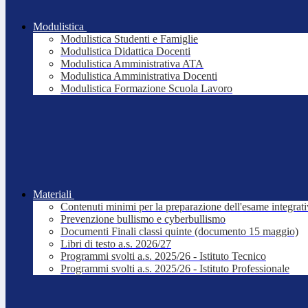
Modulistica
Modulistica Studenti e Famiglie
Modulistica Didattica Docenti
Modulistica Amministrativa ATA
Modulistica Amministrativa Docenti
Modulistica Formazione Scuola Lavoro
Materiali
Contenuti minimi per la preparazione dell'esame integrat
Prevenzione bullismo e cyberbullismo
Documenti Finali classi quinte (documento 15 maggio)
Libri di testo a.s. 2026/27
Programmi svolti a.s. 2025/26 - Istituto Tecnico
Programmi svolti a.s. 2025/26 - Istituto Professionale