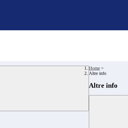
Home
>
Altre info
Altre info