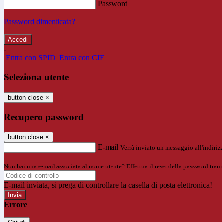
Password
Password dimenticata?
-
Entra con SPID
Entra con CIE
Seleziona utente
button close
×
Recupero password
button close
×
E-mail
Verrà inviato un messaggio all'indirizz
Non hai una e-mail associata al nome utente? Effettua il reset della password tram
E-mail inviata, si prega di controllare la casella di posta elettronica!
Errore