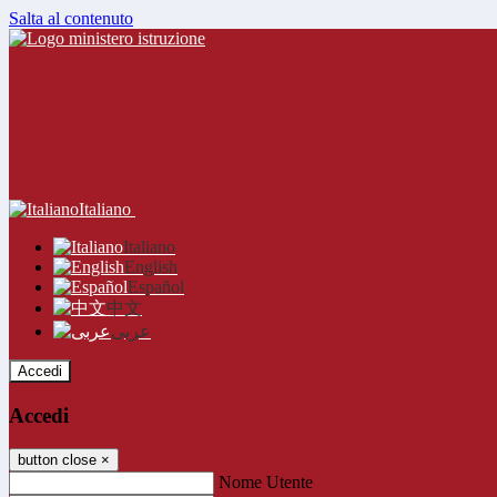
Salta al contenuto
Italiano
Italiano
English
Español
中文
عربى
Accedi
Accedi
button close
×
Nome Utente