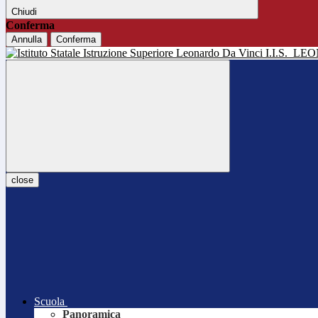
Chiudi
Conferma
Annulla
Conferma
I.I.S.
LEO
close
Scuola
Panoramica