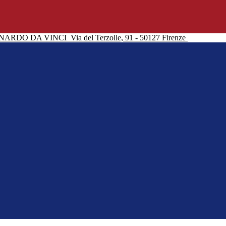
NARDO DA VINCI
Via del Terzolle, 91 - 50127 Firenze