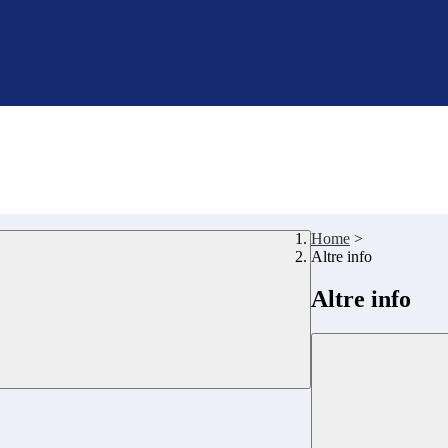
Home
>
Altre info
Altre info