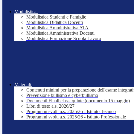
Modulistica
Modulistica Studenti e Famiglie
Modulistica Didattica Docenti
Modulistica Amministrativa ATA
Modulistica Amministrativa Docenti
Modulistica Formazione Scuola Lavoro
Materiali
Contenuti minimi per la preparazione dell'esame integrat
Prevenzione bullismo e cyberbullismo
Documenti Finali classi quinte (documento 15 maggio)
Libri di testo a.s. 2026/27
Programmi svolti a.s. 2025/26 - Istituto Tecnico
Programmi svolti a.s. 2025/26 - Istituto Professionale