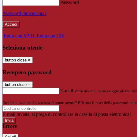
Password
Password dimenticata?
-
Entra con SPID
Entra con CIE
Seleziona utente
button close
×
Recupero password
button close
×
E-mail
Verrà inviato un messaggio all'indirizz
Non hai una e-mail associata al nome utente? Effettua il reset della password tram
E-mail inviata, si prega di controllare la casella di posta elettronica!
Errore