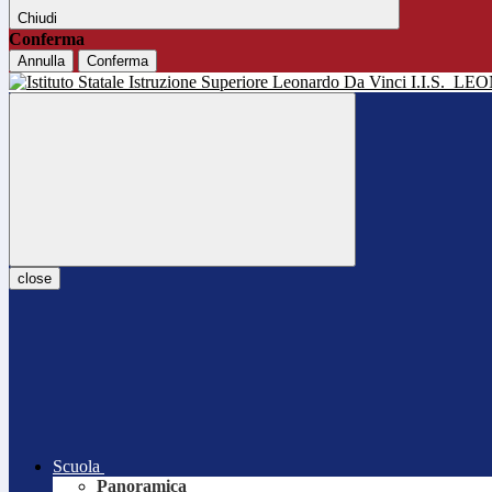
Chiudi
Conferma
Annulla
Conferma
I.I.S.
LEO
close
Scuola
Panoramica