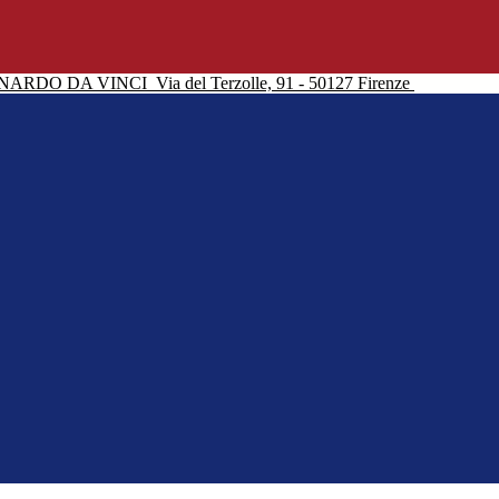
NARDO DA VINCI
Via del Terzolle, 91 - 50127 Firenze