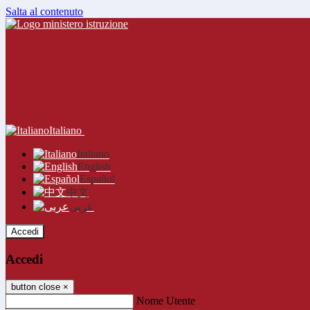
Salta al contenuto
Italiano
Italiano
English
Español
中文
عربى
Accedi
Accedi
button close
×
Nome Utente