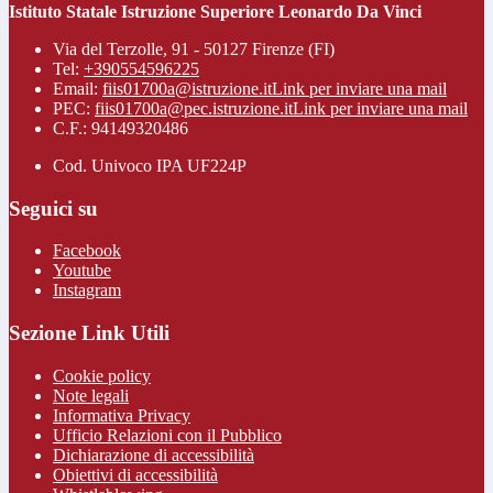
Istituto Statale Istruzione Superiore Leonardo Da Vinci
Via del Terzolle, 91 - 50127 Firenze (FI)
Tel:
+390554596225
Email:
fiis01700a@istruzione.it
Link per inviare una mail
PEC:
fiis01700a@pec.istruzione.it
Link per inviare una mail
C.F.: 94149320486
Cod. Univoco IPA UF224P
Seguici su
Facebook
Youtube
Instagram
Sezione Link Utili
Cookie policy
Note legali
Informativa Privacy
Ufficio Relazioni con il Pubblico
Dichiarazione di accessibilità
Obiettivi di accessibilità