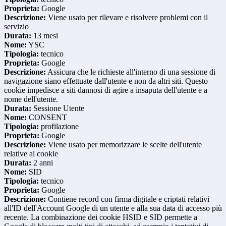
Proprieta:
Google
Descrizione:
Viene usato per rilevare e risolvere problemi con il
servizio
Durata:
13 mesi
Nome:
YSC
Tipologia:
tecnico
Proprieta:
Google
Descrizione:
Assicura che le richieste all'interno di una sessione di
navigazione siano effettuate dall'utente e non da altri siti. Questo
cookie impedisce a siti dannosi di agire a insaputa dell'utente e a
nome dell'utente.
Durata:
Sessione Utente
Nome:
CONSENT
Tipologia:
profilazione
Proprieta:
Google
Descrizione:
Viene usato per memorizzare le scelte dell'utente
relative ai cookie
Durata:
2 anni
Nome:
SID
Tipologia:
tecnico
Proprieta:
Google
Descrizione:
Contiene record con firma digitale e criptati relativi
all'ID dell'Account Google di un utente e alla sua data di accesso più
recente. La combinazione dei cookie HSID e SID permette a