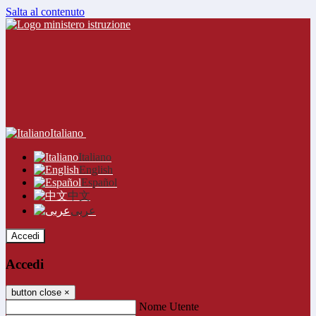
Salta al contenuto
Italiano
Italiano
English
Español
中文
عربى
Accedi
Accedi
button close
×
Nome Utente