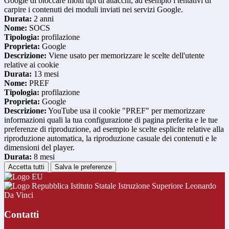
Google di bloccare molti tipi di attacchi, ad esempio i tentativi di
carpire i contenuti dei moduli inviati nei servizi Google.
Durata:
2 anni
Nome:
SOCS
Tipologia:
profilazione
Proprieta:
Google
Descrizione:
Viene usato per memorizzare le scelte dell'utente
relative ai cookie
Durata:
13 mesi
Nome:
PREF
Tipologia:
profilazione
Proprieta:
Google
Descrizione:
YouTube usa il cookie "PREF" per memorizzare
informazioni quali la tua configurazione di pagina preferita e le tue
preferenze di riproduzione, ad esempio le scelte esplicite relative alla
riproduzione automatica, la riproduzione casuale dei contenuti e le
dimensioni del player.
Durata:
8 mesi
Accetta tutti
Salva le preferenze
Istituto Statale Istruzione Superiore Leonardo
Da Vinci
Contatti