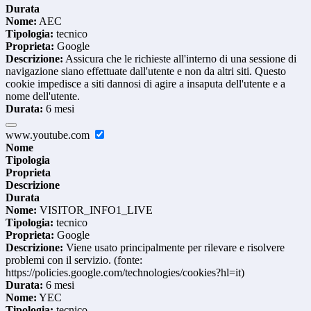
Durata
Nome:
AEC
Tipologia:
tecnico
Proprieta:
Google
Descrizione:
Assicura che le richieste all'interno di una sessione di
navigazione siano effettuate dall'utente e non da altri siti. Questo
cookie impedisce a siti dannosi di agire a insaputa dell'utente e a
nome dell'utente.
Durata:
6 mesi
www.youtube.com
Nome
Tipologia
Proprieta
Descrizione
Durata
Nome:
VISITOR_INFO1_LIVE
Tipologia:
tecnico
Proprieta:
Google
Descrizione:
Viene usato principalmente per rilevare e risolvere
problemi con il servizio. (fonte:
https://policies.google.com/technologies/cookies?hl=it)
Durata:
6 mesi
Nome:
YEC
Tipologia:
tecnico