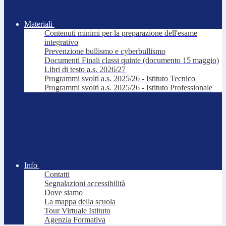
Materiali
Contenuti minimi per la preparazione dell'esame
integrativo
Prevenzione bullismo e cyberbullismo
Documenti Finali classi quinte (documento 15 maggio)
Libri di testo a.s. 2026/27
Programmi svolti a.s. 2025/26 - Istituto Tecnico
Programmi svolti a.s. 2025/26 - Istituto Professionale
Info
Contatti
Segnalazioni accessibilità
Dove siamo
La mappa della scuola
Tour Virtuale Istituto
Agenzia Formativa