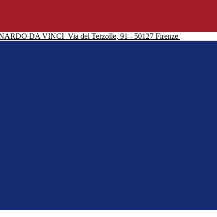
NARDO DA VINCI
Via del Terzolle, 91 - 50127 Firenze