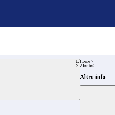
Home
>
Altre info
Altre info