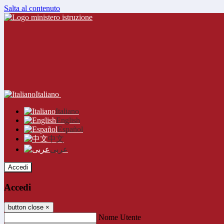
Salta al contenuto
Italiano
Italiano
English
Español
中文
عربى
Accedi
Accedi
button close
×
Nome Utente