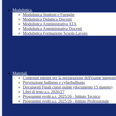
Modulistica
Modulistica Studenti e Famiglie
Modulistica Didattica Docenti
Modulistica Amministrativa ATA
Modulistica Amministrativa Docenti
Modulistica Formazione Scuola Lavoro
Materiali
Contenuti minimi per la preparazione dell'esame integrat
Prevenzione bullismo e cyberbullismo
Documenti Finali classi quinte (documento 15 maggio)
Libri di testo a.s. 2026/27
Programmi svolti a.s. 2025/26 - Istituto Tecnico
Programmi svolti a.s. 2025/26 - Istituto Professionale