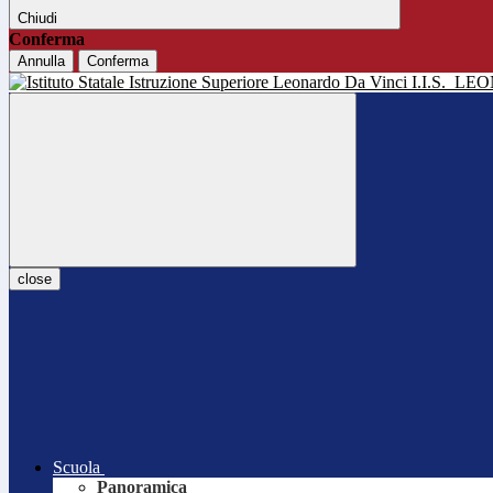
Chiudi
Conferma
Annulla
Conferma
I.I.S.
LEO
close
Scuola
Panoramica