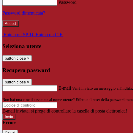
Password
Password dimenticata?
-
Entra con SPID
Entra con CIE
Seleziona utente
button close
×
Recupero password
button close
×
E-mail
Verrà inviato un messaggio all'indirizz
Non hai una e-mail associata al nome utente? Effettua il reset della password tram
E-mail inviata, si prega di controllare la casella di posta elettronica!
Errore