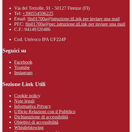
Via del Terzolle, 91 - 50127 Firenze (FI)
Tel:
+390554596225
Email:
fiis01700a@istruzione.it
Link per inviare una mail
PEC:
fiis01700a@pec.istruzione.it
Link per inviare una mail
C.F.: 94149320486
Cod. Univoco IPA UF224P
Seguici su
Facebook
Youtube
Instagram
Sezione Link Utili
Cookie policy
Note legali
Informativa Privacy
Ufficio Relazioni con il Pubblico
Dichiarazione di accessibilità
Obiettivi di accessibilità
Whistleblowing