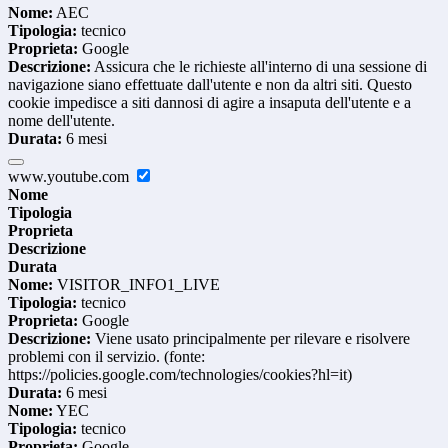
Nome:
AEC
Tipologia:
tecnico
Proprieta:
Google
Descrizione:
Assicura che le richieste all'interno di una sessione di
navigazione siano effettuate dall'utente e non da altri siti. Questo
cookie impedisce a siti dannosi di agire a insaputa dell'utente e a
nome dell'utente.
Durata:
6 mesi
www.youtube.com
Nome
Tipologia
Proprieta
Descrizione
Durata
Nome:
VISITOR_INFO1_LIVE
Tipologia:
tecnico
Proprieta:
Google
Descrizione:
Viene usato principalmente per rilevare e risolvere
problemi con il servizio. (fonte:
https://policies.google.com/technologies/cookies?hl=it)
Durata:
6 mesi
Nome:
YEC
Tipologia:
tecnico
Proprieta:
Google