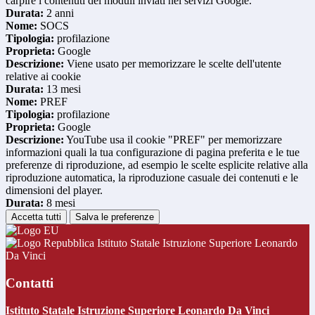
carpire i contenuti dei moduli inviati nei servizi Google.
Durata:
2 anni
Nome:
SOCS
Tipologia:
profilazione
Proprieta:
Google
Descrizione:
Viene usato per memorizzare le scelte dell'utente
relative ai cookie
Durata:
13 mesi
Nome:
PREF
Tipologia:
profilazione
Proprieta:
Google
Descrizione:
YouTube usa il cookie "PREF" per memorizzare
informazioni quali la tua configurazione di pagina preferita e le tue
preferenze di riproduzione, ad esempio le scelte esplicite relative alla
riproduzione automatica, la riproduzione casuale dei contenuti e le
dimensioni del player.
Durata:
8 mesi
Accetta tutti
Salva le preferenze
Istituto Statale Istruzione Superiore Leonardo
Da Vinci
Contatti
Istituto Statale Istruzione Superiore Leonardo Da Vinci