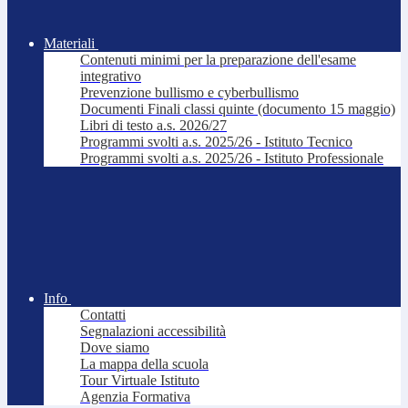
Materiali
Contenuti minimi per la preparazione dell'esame
integrativo
Prevenzione bullismo e cyberbullismo
Documenti Finali classi quinte (documento 15 maggio)
Libri di testo a.s. 2026/27
Programmi svolti a.s. 2025/26 - Istituto Tecnico
Programmi svolti a.s. 2025/26 - Istituto Professionale
Info
Contatti
Segnalazioni accessibilità
Dove siamo
La mappa della scuola
Tour Virtuale Istituto
Agenzia Formativa