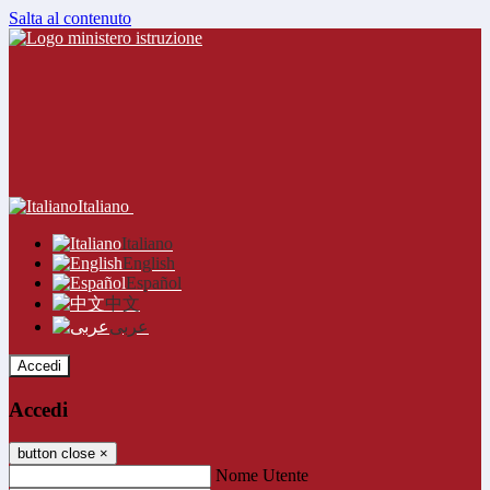
Salta al contenuto
Italiano
Italiano
English
Español
中文
عربى
Accedi
Accedi
button close
×
Nome Utente