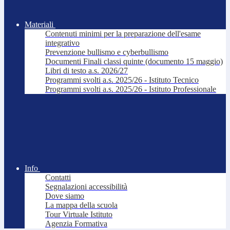
Materiali
Contenuti minimi per la preparazione dell'esame
integrativo
Prevenzione bullismo e cyberbullismo
Documenti Finali classi quinte (documento 15 maggio)
Libri di testo a.s. 2026/27
Programmi svolti a.s. 2025/26 - Istituto Tecnico
Programmi svolti a.s. 2025/26 - Istituto Professionale
Info
Contatti
Segnalazioni accessibilità
Dove siamo
La mappa della scuola
Tour Virtuale Istituto
Agenzia Formativa