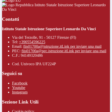
Istituto Statale Istruzione Superiore Leonardo
Da Vinci
Contatti
Istituto Statale Istruzione Superiore Leonardo Da Vinci
Via del Terzolle, 91 - 50127 Firenze (FI)
Tel:
+390554596225
Email:
fiis01700a@istruzione.it
Link per inviare una mail
PEC:
fiis01700a@pec.istruzione.it
Link per inviare una mail
C.F.: 94149320486
Cod. Univoco IPA UF224P
Seguici su
Facebook
Youtube
Instagram
Sezione Link Utili
Cookie policy