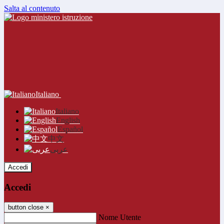
Salta al contenuto
Italiano
Italiano
English
Español
中文
عربى
Accedi
Accedi
button close
×
Nome Utente