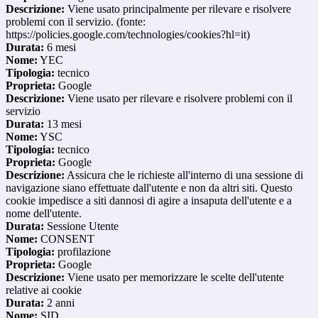
Descrizione:
Viene usato principalmente per rilevare e risolvere
problemi con il servizio. (fonte:
https://policies.google.com/technologies/cookies?hl=it)
Durata:
6 mesi
Nome:
YEC
Tipologia:
tecnico
Proprieta:
Google
Descrizione:
Viene usato per rilevare e risolvere problemi con il
servizio
Durata:
13 mesi
Nome:
YSC
Tipologia:
tecnico
Proprieta:
Google
Descrizione:
Assicura che le richieste all'interno di una sessione di
navigazione siano effettuate dall'utente e non da altri siti. Questo
cookie impedisce a siti dannosi di agire a insaputa dell'utente e a
nome dell'utente.
Durata:
Sessione Utente
Nome:
CONSENT
Tipologia:
profilazione
Proprieta:
Google
Descrizione:
Viene usato per memorizzare le scelte dell'utente
relative ai cookie
Durata:
2 anni
Nome:
SID