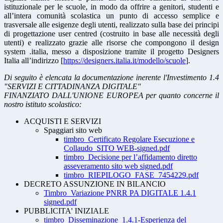
istituzionale per le scuole, in modo da offrire a genitori, studenti e
all’intera comunità scolastica un punto di accesso semplice e
trasversale alle esigenze degli utenti, realizzato sulla base dei principi
di progettazione user centred (costruito in base alle necessità degli
utenti) e realizzato grazie alle risorse che compongono il design
system .italia, messo a disposizione tramite il progetto Designers
Italia all’indirizzo [
https://designers.italia.it/modello/scuole
].
Di seguito è elencata la documentazione inerente l'Investimento 1.4
"SERVIZI E CITTADINANZA DIGITALE"
FINANZIATO DALL'UNIONE EUROPEA per quanto concerne il
nostro istituto scolastico:
ACQUISTI E SERVIZI
Spaggiari sito web
timbro_Certificato Regolare Esecuzione e
Collaudo_SITO WEB-signed.pdf
timbro_Decisione per l’affidamento diretto
asseveramento sito web signed.pdf
timbro_RIEPILOGO_FASE_7454229.pdf
DECRETO ASSUNZIONE IN BILANCIO
Timbro_Variazione PNRR PA DIGITALE 1.4.1
signed.pdf
PUBBLICITA' INIZIALE
timbro_Disseminazione_1.4.1-Esperienza del