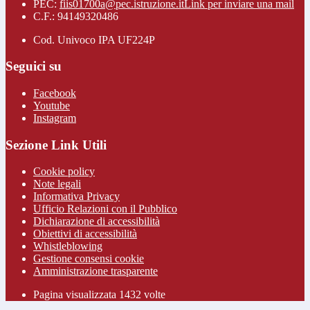
PEC:
fiis01700a@pec.istruzione.it
Link per inviare una mail
C.F.: 94149320486
Cod. Univoco IPA UF224P
Seguici su
Facebook
Youtube
Instagram
Sezione Link Utili
Cookie policy
Note legali
Informativa Privacy
Ufficio Relazioni con il Pubblico
Dichiarazione di accessibilità
Obiettivi di accessibilità
Whistleblowing
Gestione consensi cookie
Amministrazione trasparente
Pagina visualizzata
1432
volte