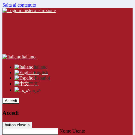
Salta al contenuto
Italiano
Italiano
English
Español
中文
عربى
Accedi
Accedi
button close
×
Nome Utente