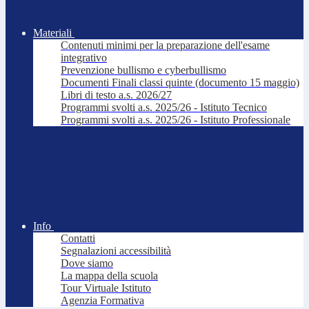
Materiali
Contenuti minimi per la preparazione dell'esame
integrativo
Prevenzione bullismo e cyberbullismo
Documenti Finali classi quinte (documento 15 maggio)
Libri di testo a.s. 2026/27
Programmi svolti a.s. 2025/26 - Istituto Tecnico
Programmi svolti a.s. 2025/26 - Istituto Professionale
Info
Contatti
Segnalazioni accessibilità
Dove siamo
La mappa della scuola
Tour Virtuale Istituto
Agenzia Formativa