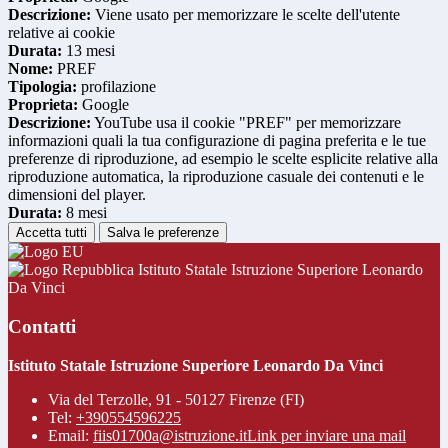
Descrizione:
Viene usato per memorizzare le scelte dell'utente
relative ai cookie
Durata:
13 mesi
Nome:
PREF
Tipologia:
profilazione
Proprieta:
Google
Descrizione:
YouTube usa il cookie "PREF" per memorizzare
informazioni quali la tua configurazione di pagina preferita e le tue
preferenze di riproduzione, ad esempio le scelte esplicite relative alla
riproduzione automatica, la riproduzione casuale dei contenuti e le
dimensioni del player.
Durata:
8 mesi
Accetta tutti
Salva le preferenze
Istituto Statale Istruzione Superiore Leonardo
Da Vinci
Contatti
Istituto Statale Istruzione Superiore Leonardo Da Vinci
Via del Terzolle, 91 - 50127 Firenze (FI)
Tel:
+390554596225
Email:
fiis01700a@istruzione.it
Link per inviare una mail