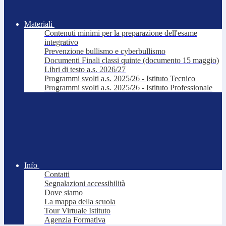
Materiali
Contenuti minimi per la preparazione dell'esame
integrativo
Prevenzione bullismo e cyberbullismo
Documenti Finali classi quinte (documento 15 maggio)
Libri di testo a.s. 2026/27
Programmi svolti a.s. 2025/26 - Istituto Tecnico
Programmi svolti a.s. 2025/26 - Istituto Professionale
Info
Contatti
Segnalazioni accessibilità
Dove siamo
La mappa della scuola
Tour Virtuale Istituto
Agenzia Formativa