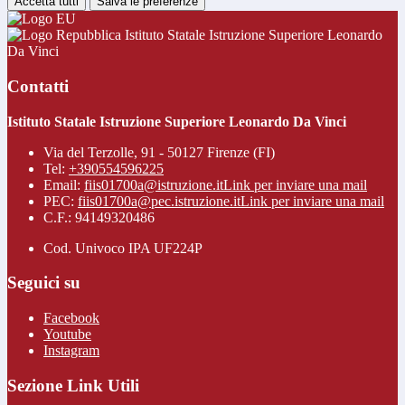
Accetta tutti
Salva le preferenze
Istituto Statale Istruzione Superiore Leonardo
Da Vinci
Contatti
Istituto Statale Istruzione Superiore Leonardo Da Vinci
Via del Terzolle, 91 - 50127 Firenze (FI)
Tel:
+390554596225
Email:
fiis01700a@istruzione.it
Link per inviare una mail
PEC:
fiis01700a@pec.istruzione.it
Link per inviare una mail
C.F.: 94149320486
Cod. Univoco IPA UF224P
Seguici su
Facebook
Youtube
Instagram
Sezione Link Utili