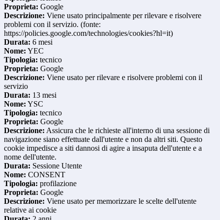
Proprieta:
Google
Descrizione:
Viene usato principalmente per rilevare e risolvere
problemi con il servizio. (fonte:
https://policies.google.com/technologies/cookies?hl=it)
Durata:
6 mesi
Nome:
YEC
Tipologia:
tecnico
Proprieta:
Google
Descrizione:
Viene usato per rilevare e risolvere problemi con il
servizio
Durata:
13 mesi
Nome:
YSC
Tipologia:
tecnico
Proprieta:
Google
Descrizione:
Assicura che le richieste all'interno di una sessione di
navigazione siano effettuate dall'utente e non da altri siti. Questo
cookie impedisce a siti dannosi di agire a insaputa dell'utente e a
nome dell'utente.
Durata:
Sessione Utente
Nome:
CONSENT
Tipologia:
profilazione
Proprieta:
Google
Descrizione:
Viene usato per memorizzare le scelte dell'utente
relative ai cookie
Durata:
2 anni