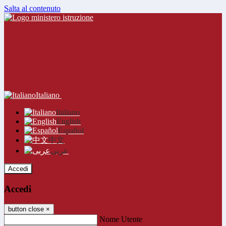
Salta al contenuto
Italiano
Italiano
English
Español
中文
عربى
Accedi
Accedi
button close
×
Nome Utente