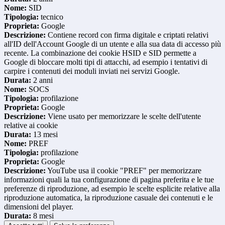
Nome:
SID
Tipologia:
tecnico
Proprieta:
Google
Descrizione:
Contiene record con firma digitale e criptati relativi
all'ID dell'Account Google di un utente e alla sua data di accesso più
recente. La combinazione dei cookie HSID e SID permette a
Google di bloccare molti tipi di attacchi, ad esempio i tentativi di
carpire i contenuti dei moduli inviati nei servizi Google.
Durata:
2 anni
Nome:
SOCS
Tipologia:
profilazione
Proprieta:
Google
Descrizione:
Viene usato per memorizzare le scelte dell'utente
relative ai cookie
Durata:
13 mesi
Nome:
PREF
Tipologia:
profilazione
Proprieta:
Google
Descrizione:
YouTube usa il cookie "PREF" per memorizzare
informazioni quali la tua configurazione di pagina preferita e le tue
preferenze di riproduzione, ad esempio le scelte esplicite relative alla
riproduzione automatica, la riproduzione casuale dei contenuti e le
dimensioni del player.
Durata:
8 mesi