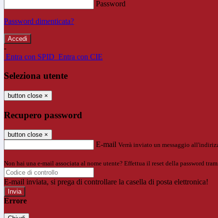
Password
Password dimenticata?
-
Entra con SPID
Entra con CIE
Seleziona utente
button close
×
Recupero password
button close
×
E-mail
Verrà inviato un messaggio all'indirizz
Non hai una e-mail associata al nome utente? Effettua il reset della password tram
E-mail inviata, si prega di controllare la casella di posta elettronica!
Errore