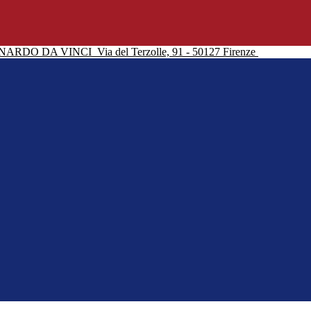
NARDO DA VINCI
Via del Terzolle, 91 - 50127 Firenze