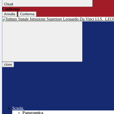
Chiudi
Conferma
Annulla
Conferma
I.I.S.
LEO
close
Scuola
Panoramica