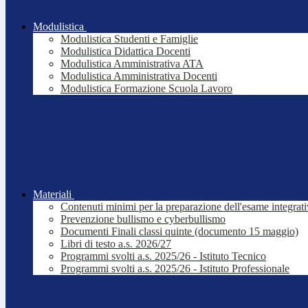
Modulistica
Modulistica Studenti e Famiglie
Modulistica Didattica Docenti
Modulistica Amministrativa ATA
Modulistica Amministrativa Docenti
Modulistica Formazione Scuola Lavoro
Materiali
Contenuti minimi per la preparazione dell'esame integrat
Prevenzione bullismo e cyberbullismo
Documenti Finali classi quinte (documento 15 maggio)
Libri di testo a.s. 2026/27
Programmi svolti a.s. 2025/26 - Istituto Tecnico
Programmi svolti a.s. 2025/26 - Istituto Professionale