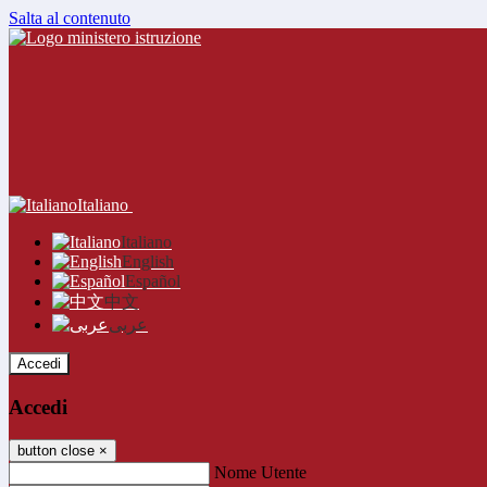
Salta al contenuto
Italiano
Italiano
English
Español
中文
عربى
Accedi
Accedi
button close
×
Nome Utente