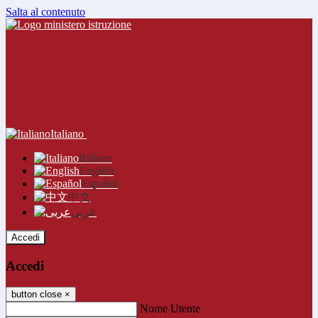
Salta al contenuto
Italiano
Italiano
English
Español
中文
عربى
Accedi
Accedi
button close
×
Nome Utente