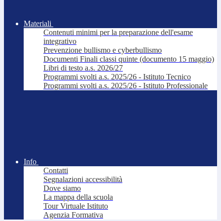
Materiali
Contenuti minimi per la preparazione dell'esame
integrativo
Prevenzione bullismo e cyberbullismo
Documenti Finali classi quinte (documento 15 maggio)
Libri di testo a.s. 2026/27
Programmi svolti a.s. 2025/26 - Istituto Tecnico
Programmi svolti a.s. 2025/26 - Istituto Professionale
Info
Contatti
Segnalazioni accessibilità
Dove siamo
La mappa della scuola
Tour Virtuale Istituto
Agenzia Formativa