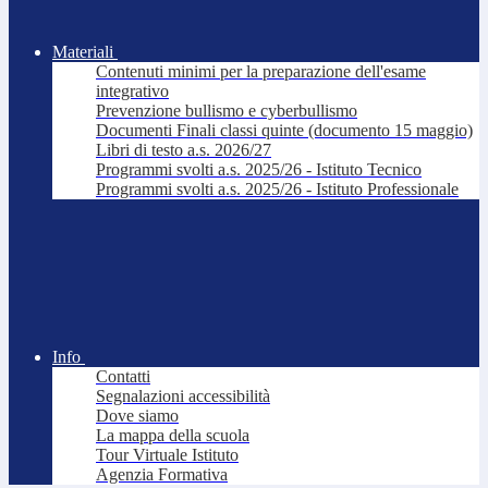
Materiali
Contenuti minimi per la preparazione dell'esame
integrativo
Prevenzione bullismo e cyberbullismo
Documenti Finali classi quinte (documento 15 maggio)
Libri di testo a.s. 2026/27
Programmi svolti a.s. 2025/26 - Istituto Tecnico
Programmi svolti a.s. 2025/26 - Istituto Professionale
Info
Contatti
Segnalazioni accessibilità
Dove siamo
La mappa della scuola
Tour Virtuale Istituto
Agenzia Formativa