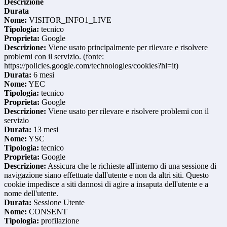
Descrizione
Durata
Nome:
VISITOR_INFO1_LIVE
Tipologia:
tecnico
Proprieta:
Google
Descrizione:
Viene usato principalmente per rilevare e risolvere
problemi con il servizio. (fonte:
https://policies.google.com/technologies/cookies?hl=it)
Durata:
6 mesi
Nome:
YEC
Tipologia:
tecnico
Proprieta:
Google
Descrizione:
Viene usato per rilevare e risolvere problemi con il
servizio
Durata:
13 mesi
Nome:
YSC
Tipologia:
tecnico
Proprieta:
Google
Descrizione:
Assicura che le richieste all'interno di una sessione di
navigazione siano effettuate dall'utente e non da altri siti. Questo
cookie impedisce a siti dannosi di agire a insaputa dell'utente e a
nome dell'utente.
Durata:
Sessione Utente
Nome:
CONSENT
Tipologia:
profilazione