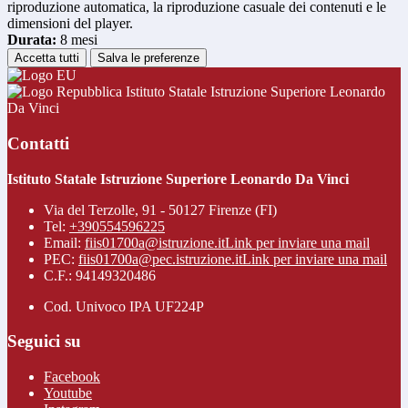
riproduzione automatica, la riproduzione casuale dei contenuti e le
dimensioni del player.
Durata:
8 mesi
Accetta tutti
Salva le preferenze
Istituto Statale Istruzione Superiore Leonardo
Da Vinci
Contatti
Istituto Statale Istruzione Superiore Leonardo Da Vinci
Via del Terzolle, 91 - 50127 Firenze (FI)
Tel:
+390554596225
Email:
fiis01700a@istruzione.it
Link per inviare una mail
PEC:
fiis01700a@pec.istruzione.it
Link per inviare una mail
C.F.: 94149320486
Cod. Univoco IPA UF224P
Seguici su
Facebook
Youtube