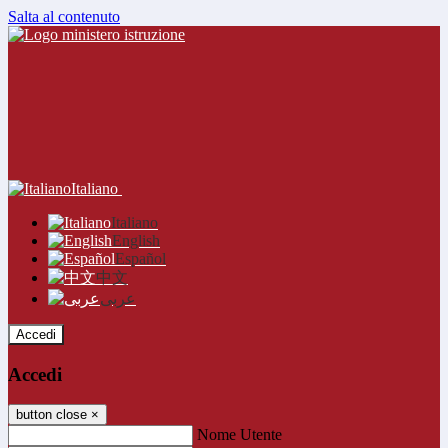
Salta al contenuto
Italiano
Italiano
English
Español
中文
عربى
Accedi
Accedi
button close
×
Nome Utente