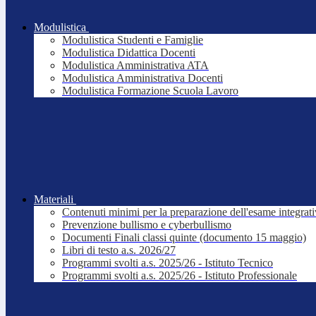
Modulistica
Modulistica Studenti e Famiglie
Modulistica Didattica Docenti
Modulistica Amministrativa ATA
Modulistica Amministrativa Docenti
Modulistica Formazione Scuola Lavoro
Materiali
Contenuti minimi per la preparazione dell'esame integrat
Prevenzione bullismo e cyberbullismo
Documenti Finali classi quinte (documento 15 maggio)
Libri di testo a.s. 2026/27
Programmi svolti a.s. 2025/26 - Istituto Tecnico
Programmi svolti a.s. 2025/26 - Istituto Professionale