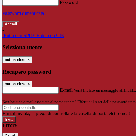
Password
Password dimenticata?
-
Entra con SPID
Entra con CIE
Seleziona utente
button close
×
Recupero password
button close
×
E-mail
Verrà inviato un messaggio all'indirizz
Non hai una e-mail associata al nome utente? Effettua il reset della password tram
E-mail inviata, si prega di controllare la casella di posta elettronica!
Errore