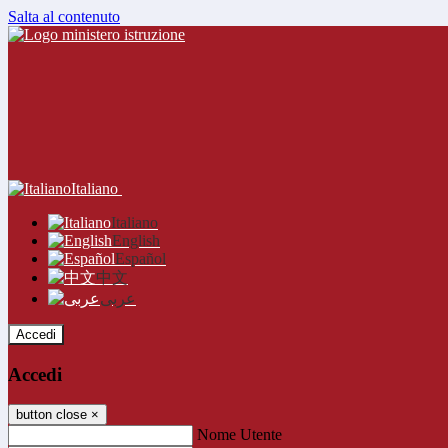
Salta al contenuto
Italiano
Italiano
English
Español
中文
عربى
Accedi
Accedi
button close
×
Nome Utente