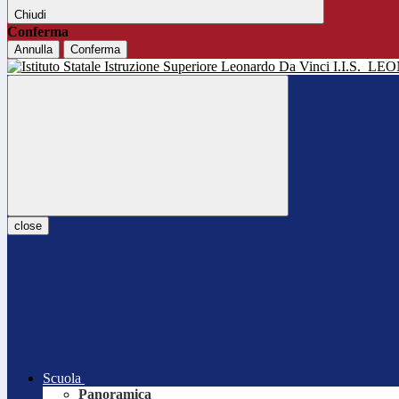
Chiudi
Conferma
Annulla
Conferma
I.I.S.
LEO
close
Scuola
Panoramica