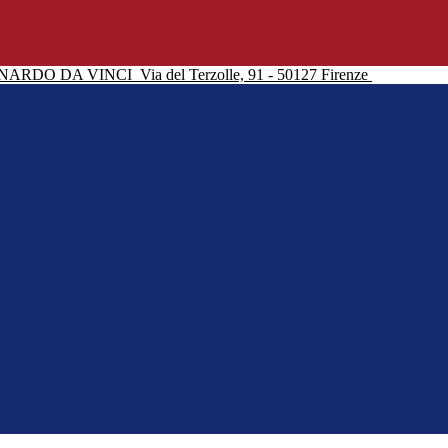
NARDO DA VINCI
Via del Terzolle, 91 - 50127 Firenze