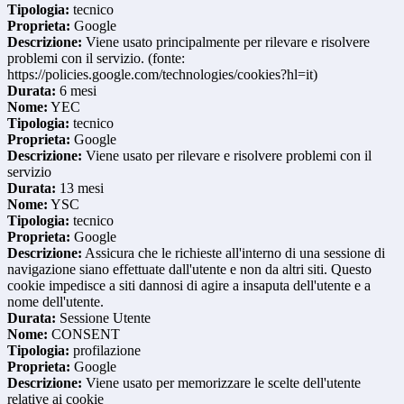
Tipologia:
tecnico
Proprieta:
Google
Descrizione:
Viene usato principalmente per rilevare e risolvere
problemi con il servizio. (fonte:
https://policies.google.com/technologies/cookies?hl=it)
Durata:
6 mesi
Nome:
YEC
Tipologia:
tecnico
Proprieta:
Google
Descrizione:
Viene usato per rilevare e risolvere problemi con il
servizio
Durata:
13 mesi
Nome:
YSC
Tipologia:
tecnico
Proprieta:
Google
Descrizione:
Assicura che le richieste all'interno di una sessione di
navigazione siano effettuate dall'utente e non da altri siti. Questo
cookie impedisce a siti dannosi di agire a insaputa dell'utente e a
nome dell'utente.
Durata:
Sessione Utente
Nome:
CONSENT
Tipologia:
profilazione
Proprieta:
Google
Descrizione:
Viene usato per memorizzare le scelte dell'utente
relative ai cookie