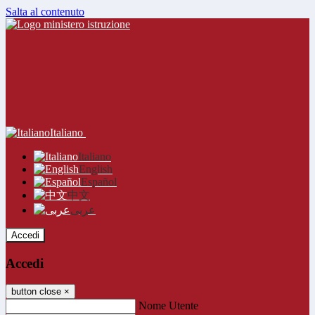
Salta al contenuto
Italiano
Italiano
English
Español
中文
عربى
Accedi
Accedi
button close
×
Nome Utente