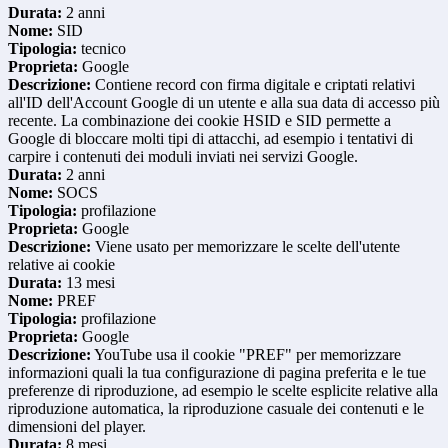
Durata:
2 anni
Nome:
SID
Tipologia:
tecnico
Proprieta:
Google
Descrizione:
Contiene record con firma digitale e criptati relativi
all'ID dell'Account Google di un utente e alla sua data di accesso più
recente. La combinazione dei cookie HSID e SID permette a
Google di bloccare molti tipi di attacchi, ad esempio i tentativi di
carpire i contenuti dei moduli inviati nei servizi Google.
Durata:
2 anni
Nome:
SOCS
Tipologia:
profilazione
Proprieta:
Google
Descrizione:
Viene usato per memorizzare le scelte dell'utente
relative ai cookie
Durata:
13 mesi
Nome:
PREF
Tipologia:
profilazione
Proprieta:
Google
Descrizione:
YouTube usa il cookie "PREF" per memorizzare
informazioni quali la tua configurazione di pagina preferita e le tue
preferenze di riproduzione, ad esempio le scelte esplicite relative alla
riproduzione automatica, la riproduzione casuale dei contenuti e le
dimensioni del player.
Durata:
8 mesi