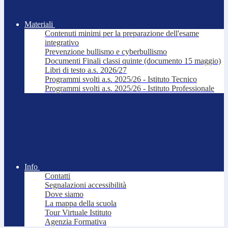
Materiali
Contenuti minimi per la preparazione dell'esame
integrativo
Prevenzione bullismo e cyberbullismo
Documenti Finali classi quinte (documento 15 maggio)
Libri di testo a.s. 2026/27
Programmi svolti a.s. 2025/26 - Istituto Tecnico
Programmi svolti a.s. 2025/26 - Istituto Professionale
Info
Contatti
Segnalazioni accessibilità
Dove siamo
La mappa della scuola
Tour Virtuale Istituto
Agenzia Formativa