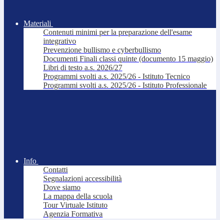
Materiali
Contenuti minimi per la preparazione dell'esame
integrativo
Prevenzione bullismo e cyberbullismo
Documenti Finali classi quinte (documento 15 maggio)
Libri di testo a.s. 2026/27
Programmi svolti a.s. 2025/26 - Istituto Tecnico
Programmi svolti a.s. 2025/26 - Istituto Professionale
Info
Contatti
Segnalazioni accessibilità
Dove siamo
La mappa della scuola
Tour Virtuale Istituto
Agenzia Formativa