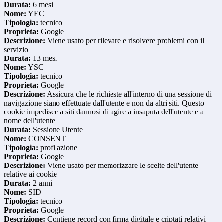
Durata:
6 mesi
Nome:
YEC
Tipologia:
tecnico
Proprieta:
Google
Descrizione:
Viene usato per rilevare e risolvere problemi con il
servizio
Durata:
13 mesi
Nome:
YSC
Tipologia:
tecnico
Proprieta:
Google
Descrizione:
Assicura che le richieste all'interno di una sessione di
navigazione siano effettuate dall'utente e non da altri siti. Questo
cookie impedisce a siti dannosi di agire a insaputa dell'utente e a
nome dell'utente.
Durata:
Sessione Utente
Nome:
CONSENT
Tipologia:
profilazione
Proprieta:
Google
Descrizione:
Viene usato per memorizzare le scelte dell'utente
relative ai cookie
Durata:
2 anni
Nome:
SID
Tipologia:
tecnico
Proprieta:
Google
Descrizione:
Contiene record con firma digitale e criptati relativi