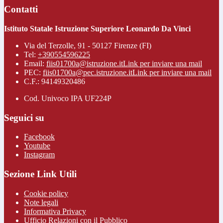
Contatti
Istituto Statale Istruzione Superiore Leonardo Da Vinci
Via del Terzolle, 91 - 50127 Firenze (FI)
Tel:
+390554596225
Email:
fiis01700a@istruzione.it
Link per inviare una mail
PEC:
fiis01700a@pec.istruzione.it
Link per inviare una mail
C.F.: 94149320486
Cod. Univoco IPA UF224P
Seguici su
Facebook
Youtube
Instagram
Sezione Link Utili
Cookie policy
Note legali
Informativa Privacy
Ufficio Relazioni con il Pubblico