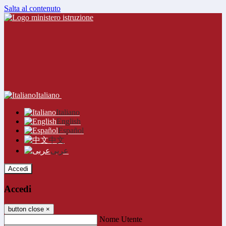
Salta al contenuto
Italiano
Italiano
English
Español
中文
عربى
Accedi
Accedi
button close
×
Nome Utente