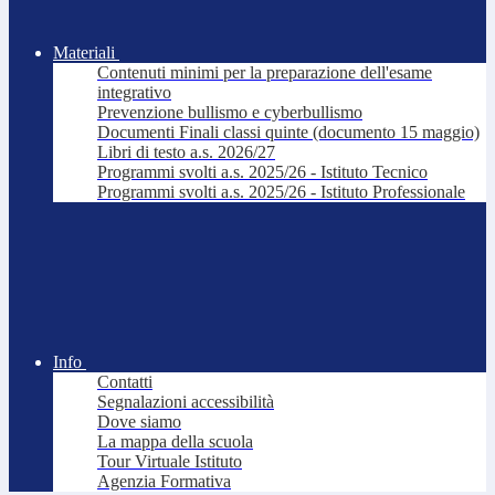
Materiali
Contenuti minimi per la preparazione dell'esame
integrativo
Prevenzione bullismo e cyberbullismo
Documenti Finali classi quinte (documento 15 maggio)
Libri di testo a.s. 2026/27
Programmi svolti a.s. 2025/26 - Istituto Tecnico
Programmi svolti a.s. 2025/26 - Istituto Professionale
Info
Contatti
Segnalazioni accessibilità
Dove siamo
La mappa della scuola
Tour Virtuale Istituto
Agenzia Formativa