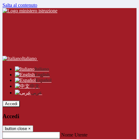
Salta al contenuto
Italiano
Italiano
English
Español
中文
عربى
Accedi
Accedi
button close
×
Nome Utente