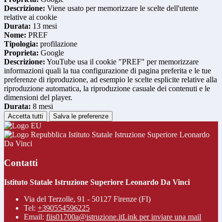
Descrizione:
Viene usato per memorizzare le scelte dell'utente
relative ai cookie
Durata:
13 mesi
Nome:
PREF
Tipologia:
profilazione
Proprieta:
Google
Descrizione:
YouTube usa il cookie "PREF" per memorizzare
informazioni quali la tua configurazione di pagina preferita e le tue
preferenze di riproduzione, ad esempio le scelte esplicite relative alla
riproduzione automatica, la riproduzione casuale dei contenuti e le
dimensioni del player.
Durata:
8 mesi
Accetta tutti
Salva le preferenze
Istituto Statale Istruzione Superiore Leonardo
Da Vinci
Contatti
Istituto Statale Istruzione Superiore Leonardo Da Vinci
Via del Terzolle, 91 - 50127 Firenze (FI)
Tel:
+390554596225
Email:
fiis01700a@istruzione.it
Link per inviare una mail