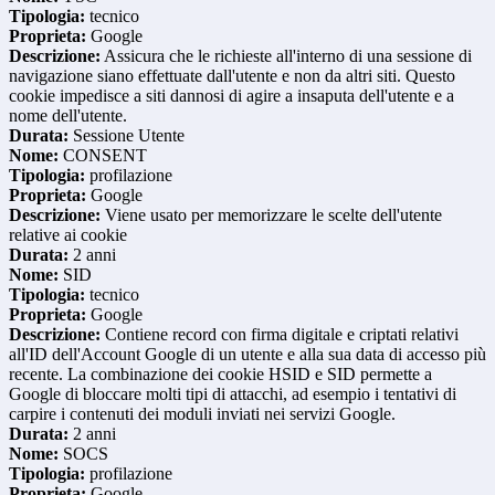
Tipologia:
tecnico
Proprieta:
Google
Descrizione:
Assicura che le richieste all'interno di una sessione di
navigazione siano effettuate dall'utente e non da altri siti. Questo
cookie impedisce a siti dannosi di agire a insaputa dell'utente e a
nome dell'utente.
Durata:
Sessione Utente
Nome:
CONSENT
Tipologia:
profilazione
Proprieta:
Google
Descrizione:
Viene usato per memorizzare le scelte dell'utente
relative ai cookie
Durata:
2 anni
Nome:
SID
Tipologia:
tecnico
Proprieta:
Google
Descrizione:
Contiene record con firma digitale e criptati relativi
all'ID dell'Account Google di un utente e alla sua data di accesso più
recente. La combinazione dei cookie HSID e SID permette a
Google di bloccare molti tipi di attacchi, ad esempio i tentativi di
carpire i contenuti dei moduli inviati nei servizi Google.
Durata:
2 anni
Nome:
SOCS
Tipologia:
profilazione
Proprieta:
Google