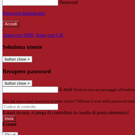
Password
Password dimenticata?
-
Entra con SPID
Entra con CIE
Seleziona utente
button close
×
Recupero password
button close
×
E-mail
Verrà inviato un messaggio all'indirizz
Non hai una e-mail associata al nome utente? Effettua il reset della password tram
E-mail inviata, si prega di controllare la casella di posta elettronica!
Errore