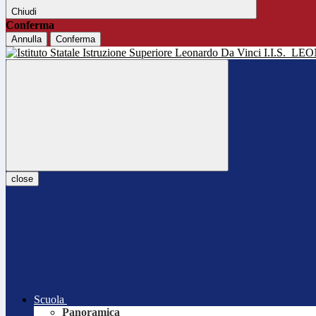
Chiudi
Conferma
Annulla
Conferma
I.I.S.
LEO
close
Scuola
Panoramica