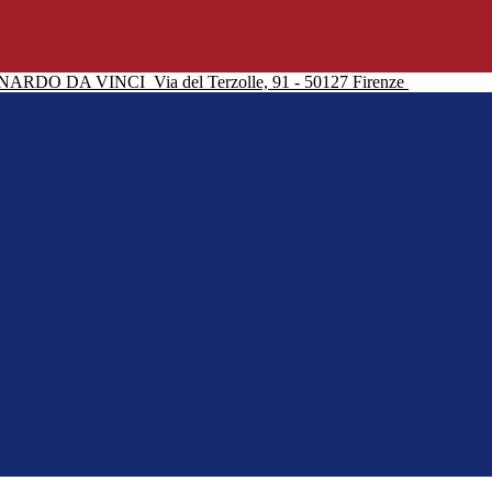
NARDO DA VINCI
Via del Terzolle, 91 - 50127 Firenze