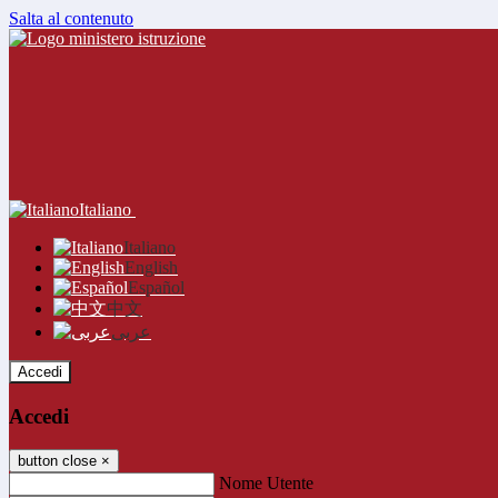
Salta al contenuto
Italiano
Italiano
English
Español
中文
عربى
Accedi
Accedi
button close
×
Nome Utente