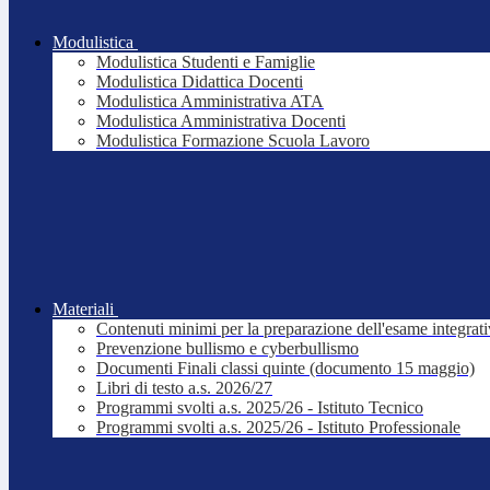
Modulistica
Modulistica Studenti e Famiglie
Modulistica Didattica Docenti
Modulistica Amministrativa ATA
Modulistica Amministrativa Docenti
Modulistica Formazione Scuola Lavoro
Materiali
Contenuti minimi per la preparazione dell'esame integrat
Prevenzione bullismo e cyberbullismo
Documenti Finali classi quinte (documento 15 maggio)
Libri di testo a.s. 2026/27
Programmi svolti a.s. 2025/26 - Istituto Tecnico
Programmi svolti a.s. 2025/26 - Istituto Professionale