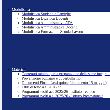
Modulistica
Modulistica Studenti e Famiglie
Modulistica Didattica Docenti
Modulistica Amministrativa ATA
Modulistica Amministrativa Docenti
Modulistica Formazione Scuola Lavoro
Materiali
Contenuti minimi per la preparazione dell'esame integrat
Prevenzione bullismo e cyberbullismo
Documenti Finali classi quinte (documento 15 maggio)
Libri di testo a.s. 2026/27
Programmi svolti a.s. 2025/26 - Istituto Tecnico
Programmi svolti a.s. 2025/26 - Istituto Professionale