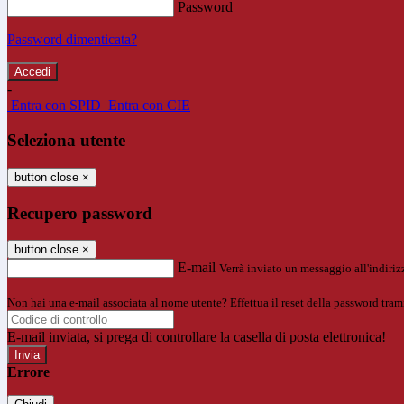
Password
Password dimenticata?
-
Entra con SPID
Entra con CIE
Seleziona utente
button close
×
Recupero password
button close
×
E-mail
Verrà inviato un messaggio all'indirizz
Non hai una e-mail associata al nome utente? Effettua il reset della password tram
E-mail inviata, si prega di controllare la casella di posta elettronica!
Errore