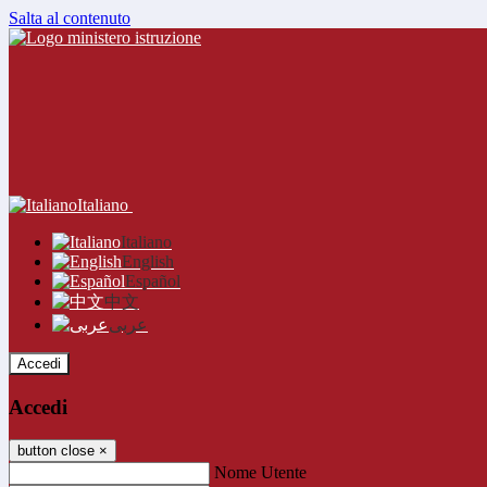
Salta al contenuto
Italiano
Italiano
English
Español
中文
عربى
Accedi
Accedi
button close
×
Nome Utente