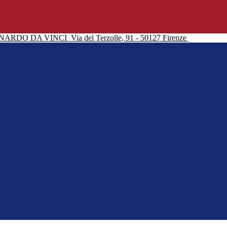
NARDO DA VINCI
Via del Terzolle, 91 - 50127 Firenze