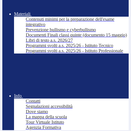
Materiali
Contenuti minimi per la preparazione dell'esame
integrativo
Prevenzione bullismo e cyberbullismo
Documenti Finali classi quinte (documento 15 maggio)
Libri di testo a.s. 2026/27
Programmi svolti a.s. 2025/26 - Istituto Tecnico
Programmi svolti a.s. 2025/26 - Istituto Professionale
Info
Contatti
Segnalazioni accessibilità
Dove siamo
La mappa della scuola
Tour Virtuale Istituto
Agenzia Formativa