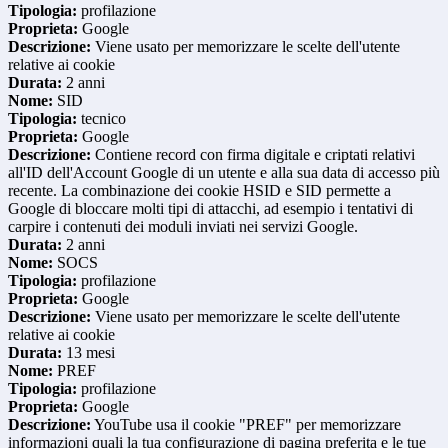
Tipologia:
profilazione
Proprieta:
Google
Descrizione:
Viene usato per memorizzare le scelte dell'utente
relative ai cookie
Durata:
2 anni
Nome:
SID
Tipologia:
tecnico
Proprieta:
Google
Descrizione:
Contiene record con firma digitale e criptati relativi
all'ID dell'Account Google di un utente e alla sua data di accesso più
recente. La combinazione dei cookie HSID e SID permette a
Google di bloccare molti tipi di attacchi, ad esempio i tentativi di
carpire i contenuti dei moduli inviati nei servizi Google.
Durata:
2 anni
Nome:
SOCS
Tipologia:
profilazione
Proprieta:
Google
Descrizione:
Viene usato per memorizzare le scelte dell'utente
relative ai cookie
Durata:
13 mesi
Nome:
PREF
Tipologia:
profilazione
Proprieta:
Google
Descrizione:
YouTube usa il cookie "PREF" per memorizzare
informazioni quali la tua configurazione di pagina preferita e le tue