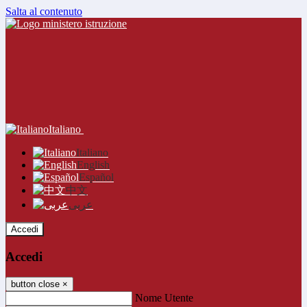
Salta al contenuto
Italiano
Italiano
English
Español
中文
عربى
Accedi
Accedi
button close
×
Nome Utente