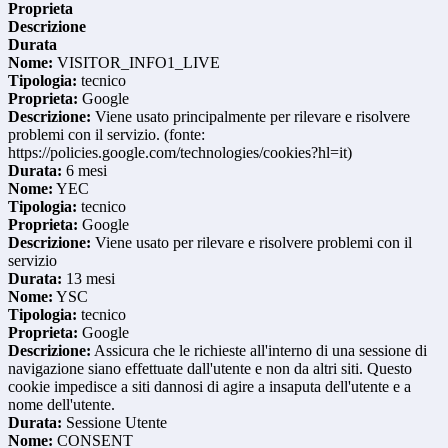
Proprieta
Descrizione
Durata
Nome:
VISITOR_INFO1_LIVE
Tipologia:
tecnico
Proprieta:
Google
Descrizione:
Viene usato principalmente per rilevare e risolvere
problemi con il servizio. (fonte:
https://policies.google.com/technologies/cookies?hl=it)
Durata:
6 mesi
Nome:
YEC
Tipologia:
tecnico
Proprieta:
Google
Descrizione:
Viene usato per rilevare e risolvere problemi con il
servizio
Durata:
13 mesi
Nome:
YSC
Tipologia:
tecnico
Proprieta:
Google
Descrizione:
Assicura che le richieste all'interno di una sessione di
navigazione siano effettuate dall'utente e non da altri siti. Questo
cookie impedisce a siti dannosi di agire a insaputa dell'utente e a
nome dell'utente.
Durata:
Sessione Utente
Nome:
CONSENT