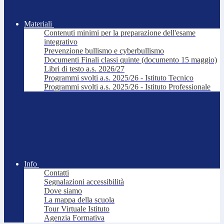
Materiali
Contenuti minimi per la preparazione dell'esame
integrativo
Prevenzione bullismo e cyberbullismo
Documenti Finali classi quinte (documento 15 maggio)
Libri di testo a.s. 2026/27
Programmi svolti a.s. 2025/26 - Istituto Tecnico
Programmi svolti a.s. 2025/26 - Istituto Professionale
Info
Contatti
Segnalazioni accessibilità
Dove siamo
La mappa della scuola
Tour Virtuale Istituto
Agenzia Formativa