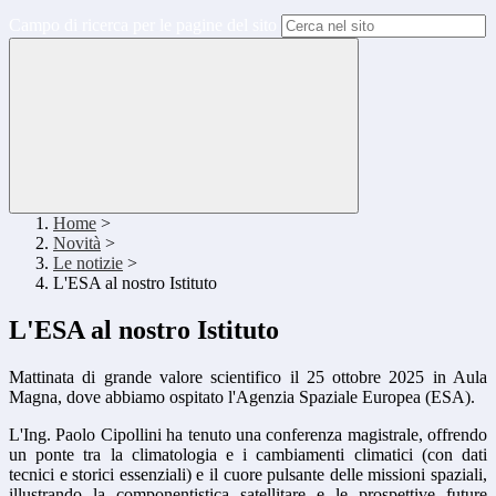
Campo di ricerca per le pagine del sito
Home
>
Novità
>
Le notizie
>
L'ESA al nostro Istituto
L'ESA al nostro Istituto
Mattinata di grande valore scientifico il 25 ottobre 2025 in Aula
Magna, dove abbiamo ospitato l'
Agenzia Spaziale Europea (ESA)
.
L'Ing. Paolo Cipollini ha tenuto una conferenza magistrale, offrendo
un ponte tra la
climatologia
e i
cambiamenti climatici
(con dati
tecnici e storici essenziali) e il cuore pulsante delle
missioni spaziali
,
illustrando la componentistica satellitare e le prospettive future