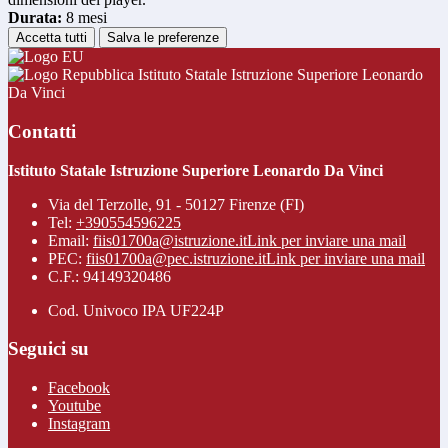
Durata:
8 mesi
Accetta tutti
Salva le preferenze
Istituto Statale Istruzione Superiore Leonardo
Da Vinci
Contatti
Istituto Statale Istruzione Superiore Leonardo Da Vinci
Via del Terzolle, 91 - 50127 Firenze (FI)
Tel:
+390554596225
Email:
fiis01700a@istruzione.it
Link per inviare una mail
PEC:
fiis01700a@pec.istruzione.it
Link per inviare una mail
C.F.: 94149320486
Cod. Univoco IPA UF224P
Seguici su
Facebook
Youtube
Instagram