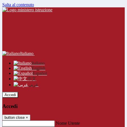
Salta al contenuto
Italiano
Italiano
English
Español
中文
عربى
Accedi
Accedi
button close
×
Nome Utente