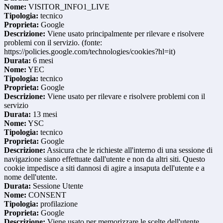
Nome:
VISITOR_INFO1_LIVE
Tipologia:
tecnico
Proprieta:
Google
Descrizione:
Viene usato principalmente per rilevare e risolvere
problemi con il servizio. (fonte:
https://policies.google.com/technologies/cookies?hl=it)
Durata:
6 mesi
Nome:
YEC
Tipologia:
tecnico
Proprieta:
Google
Descrizione:
Viene usato per rilevare e risolvere problemi con il
servizio
Durata:
13 mesi
Nome:
YSC
Tipologia:
tecnico
Proprieta:
Google
Descrizione:
Assicura che le richieste all'interno di una sessione di
navigazione siano effettuate dall'utente e non da altri siti. Questo
cookie impedisce a siti dannosi di agire a insaputa dell'utente e a
nome dell'utente.
Durata:
Sessione Utente
Nome:
CONSENT
Tipologia:
profilazione
Proprieta:
Google
Descrizione:
Viene usato per memorizzare le scelte dell'utente