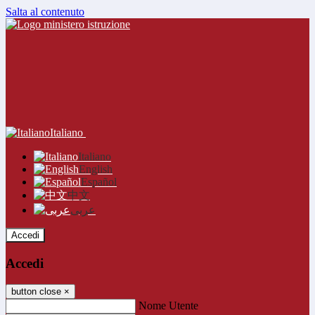
Salta al contenuto
Italiano
Italiano
English
Español
中文
عربى
Accedi
Accedi
button close
×
Nome Utente