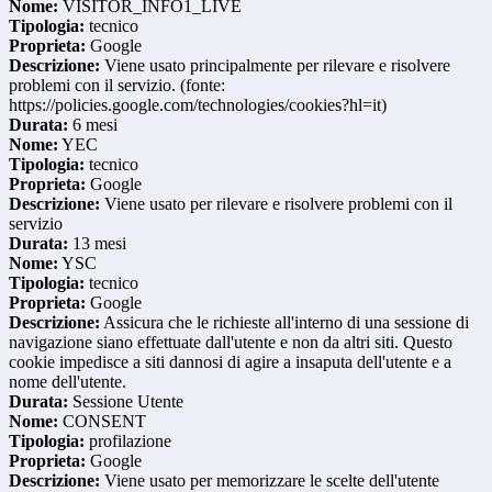
Nome:
VISITOR_INFO1_LIVE
Tipologia:
tecnico
Proprieta:
Google
Descrizione:
Viene usato principalmente per rilevare e risolvere
problemi con il servizio. (fonte:
https://policies.google.com/technologies/cookies?hl=it)
Durata:
6 mesi
Nome:
YEC
Tipologia:
tecnico
Proprieta:
Google
Descrizione:
Viene usato per rilevare e risolvere problemi con il
servizio
Durata:
13 mesi
Nome:
YSC
Tipologia:
tecnico
Proprieta:
Google
Descrizione:
Assicura che le richieste all'interno di una sessione di
navigazione siano effettuate dall'utente e non da altri siti. Questo
cookie impedisce a siti dannosi di agire a insaputa dell'utente e a
nome dell'utente.
Durata:
Sessione Utente
Nome:
CONSENT
Tipologia:
profilazione
Proprieta:
Google
Descrizione:
Viene usato per memorizzare le scelte dell'utente