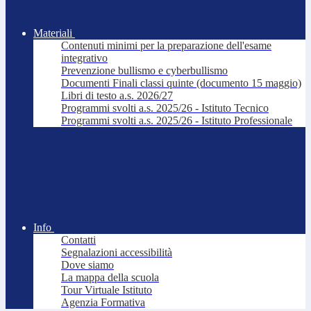
Materiali
Contenuti minimi per la preparazione dell'esame
integrativo
Prevenzione bullismo e cyberbullismo
Documenti Finali classi quinte (documento 15 maggio)
Libri di testo a.s. 2026/27
Programmi svolti a.s. 2025/26 - Istituto Tecnico
Programmi svolti a.s. 2025/26 - Istituto Professionale
Info
Contatti
Segnalazioni accessibilità
Dove siamo
La mappa della scuola
Tour Virtuale Istituto
Agenzia Formativa