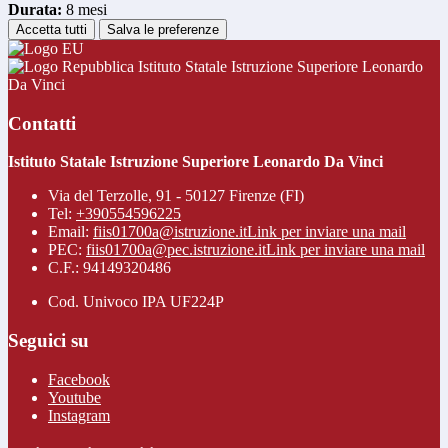
Durata:
8 mesi
Accetta tutti
Salva le preferenze
Istituto Statale Istruzione Superiore Leonardo
Da Vinci
Contatti
Istituto Statale Istruzione Superiore Leonardo Da Vinci
Via del Terzolle, 91 - 50127 Firenze (FI)
Tel:
+390554596225
Email:
fiis01700a@istruzione.it
Link per inviare una mail
PEC:
fiis01700a@pec.istruzione.it
Link per inviare una mail
C.F.: 94149320486
Cod. Univoco IPA UF224P
Seguici su
Facebook
Youtube
Instagram