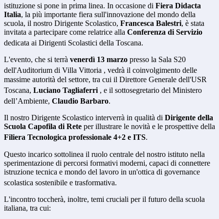
istituzione si pone in prima linea.
In occasione di
Fiera Didacta
Italia
, la più importante fiera sull'innovazione del mondo della
scuola, il nostro Dirigente Scolastico,
Francesca Balestri
, è stata
invitata a partecipare come relatrice alla
Conferenza di Servizio
dedicata ai Dirigenti Scolastici della Toscana
.
L'evento, che si terrà
venerdì 13 marzo
presso la Sala S20
dell'Auditorium di Villa Vittoria
, vedrà il coinvolgimento delle
massime autorità del settore, tra cui il Direttore Generale dell'USR
Toscana,
Luciano Tagliaferri
, e il sottosegretario del Ministero
dell’Ambiente,
Claudio Barbaro
.
Il nostro Dirigente Scolastico interverrà in qualità di
Dirigente della
Scuola Capofila di Rete
per illustrare le novità e le prospettive della
Filiera Tecnologica professionale 4+2 e ITS
.
Questo incarico sottolinea il ruolo centrale del nostro istituto nella
sperimentazione di percorsi formativi moderni, capaci di connettere
istruzione tecnica e mondo del lavoro in un'ottica di governance
scolastica sostenibile e trasformativa
.
L'incontro toccherà, inoltre, temi cruciali per il futuro della scuola
italiana, tra cui: