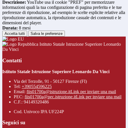
Descrizione:
YouTube usa il cookie "PREF" per memorizzare
informazioni quali la tua configurazione di pagina preferita e le tue
preferenze di riproduzione, ad esempio le scelte esplicite relative alla
riproduzione automatica, la riproduzione casuale dei contenuti e le
dimensioni del player.
Durata:
8 mesi
Accetta tutti
Salva le preferenze
Istituto Statale Istruzione Superiore Leonardo
Da Vinci
Contatti
Istituto Statale Istruzione Superiore Leonardo Da Vinci
Via del Terzolle, 91 - 50127 Firenze (FI)
Tel:
+390554596225
Email:
fiis01700a@istruzione.it
Link per inviare una mail
PEC:
fiis01700a@pec.istruzione.it
Link per inviare una mail
C.F.: 94149320486
Cod. Univoco IPA UF224P
Seguici su