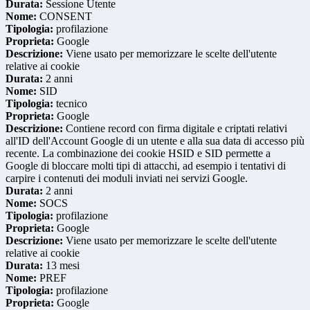
Durata:
Sessione Utente
Nome:
CONSENT
Tipologia:
profilazione
Proprieta:
Google
Descrizione:
Viene usato per memorizzare le scelte dell'utente
relative ai cookie
Durata:
2 anni
Nome:
SID
Tipologia:
tecnico
Proprieta:
Google
Descrizione:
Contiene record con firma digitale e criptati relativi
all'ID dell'Account Google di un utente e alla sua data di accesso più
recente. La combinazione dei cookie HSID e SID permette a
Google di bloccare molti tipi di attacchi, ad esempio i tentativi di
carpire i contenuti dei moduli inviati nei servizi Google.
Durata:
2 anni
Nome:
SOCS
Tipologia:
profilazione
Proprieta:
Google
Descrizione:
Viene usato per memorizzare le scelte dell'utente
relative ai cookie
Durata:
13 mesi
Nome:
PREF
Tipologia:
profilazione
Proprieta:
Google