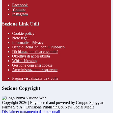
Facebook
Youtube
Instagram
Sezione Link Utili
Cookie policy
Note legali
Informativa Privacy
Ufficio Relazioni con il Pubblico
Dichiarazione di accessibilità
Obiettivi di accessibilità
Whistleblowing
Gestione consensi cookie
Amministrazione trasparente
Pagina visualizzata
527
volte
Sezione Copyright
Copyright 2026 | Engineered and powered by Gruppo Spaggiari
Parma S.p.A. | Divisione Publishing & New Social Media
Disclaimer trattamento dati personali