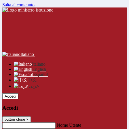
Salta al contenuto
Italiano
Italiano
English
Español
中文
عربى
Accedi
Accedi
button close
×
Nome Utente