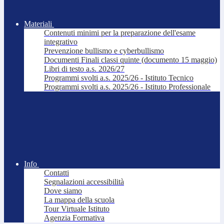
Materiali
Contenuti minimi per la preparazione dell'esame
integrativo
Prevenzione bullismo e cyberbullismo
Documenti Finali classi quinte (documento 15 maggio)
Libri di testo a.s. 2026/27
Programmi svolti a.s. 2025/26 - Istituto Tecnico
Programmi svolti a.s. 2025/26 - Istituto Professionale
Info
Contatti
Segnalazioni accessibilità
Dove siamo
La mappa della scuola
Tour Virtuale Istituto
Agenzia Formativa