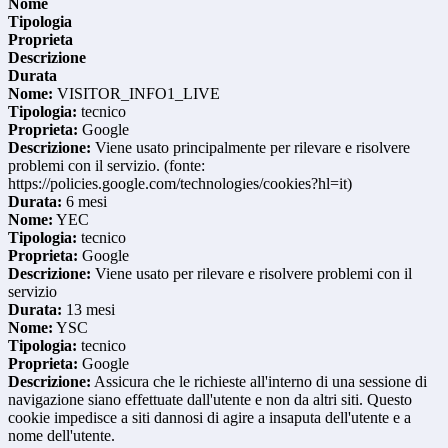
Nome
Tipologia
Proprieta
Descrizione
Durata
Nome:
VISITOR_INFO1_LIVE
Tipologia:
tecnico
Proprieta:
Google
Descrizione:
Viene usato principalmente per rilevare e risolvere
problemi con il servizio. (fonte:
https://policies.google.com/technologies/cookies?hl=it)
Durata:
6 mesi
Nome:
YEC
Tipologia:
tecnico
Proprieta:
Google
Descrizione:
Viene usato per rilevare e risolvere problemi con il
servizio
Durata:
13 mesi
Nome:
YSC
Tipologia:
tecnico
Proprieta:
Google
Descrizione:
Assicura che le richieste all'interno di una sessione di
navigazione siano effettuate dall'utente e non da altri siti. Questo
cookie impedisce a siti dannosi di agire a insaputa dell'utente e a
nome dell'utente.