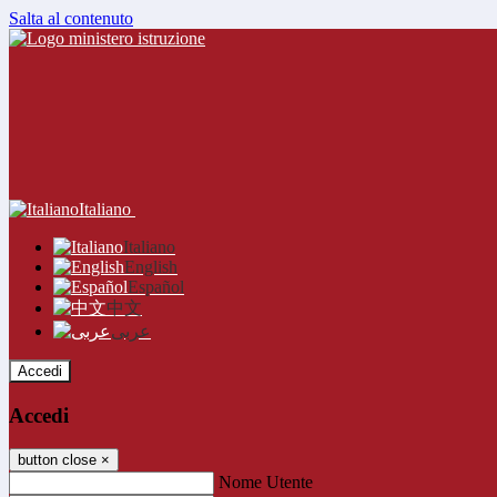
Salta al contenuto
Italiano
Italiano
English
Español
中文
عربى
Accedi
Accedi
button close
×
Nome Utente