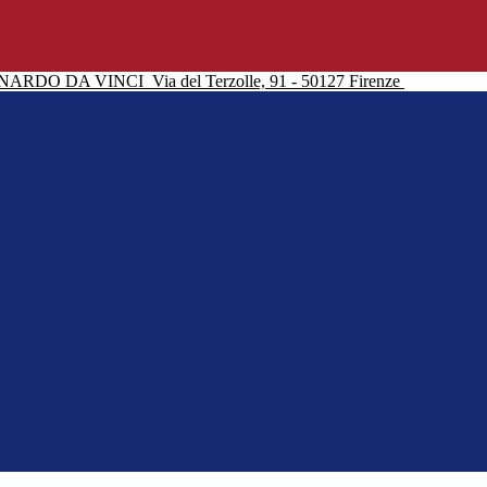
NARDO DA VINCI
Via del Terzolle, 91 - 50127 Firenze