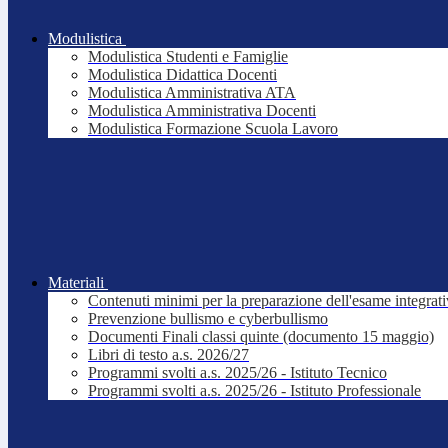
Modulistica
Modulistica Studenti e Famiglie
Modulistica Didattica Docenti
Modulistica Amministrativa ATA
Modulistica Amministrativa Docenti
Modulistica Formazione Scuola Lavoro
Materiali
Contenuti minimi per la preparazione dell'esame integrat
Prevenzione bullismo e cyberbullismo
Documenti Finali classi quinte (documento 15 maggio)
Libri di testo a.s. 2026/27
Programmi svolti a.s. 2025/26 - Istituto Tecnico
Programmi svolti a.s. 2025/26 - Istituto Professionale