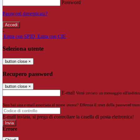
Password
Password dimenticata?
-
Entra con SPID
Entra con CIE
Seleziona utente
button close
×
Recupero password
button close
×
E-mail
Verrà inviato un messaggio all'indirizz
Non hai una e-mail associata al nome utente? Effettua il reset della password tram
E-mail inviata, si prega di controllare la casella di posta elettronica!
Errore