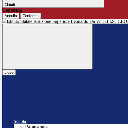
Chiudi
Conferma
Annulla
Conferma
I.I.S.
LEO
close
Scuola
Panoramica