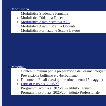
Modulistica
Modulistica Studenti e Famiglie
Modulistica Didattica Docenti
Modulistica Amministrativa ATA
Modulistica Amministrativa Docenti
Modulistica Formazione Scuola Lavoro
Materiali
Contenuti minimi per la preparazione dell'esame integrat
Prevenzione bullismo e cyberbullismo
Documenti Finali classi quinte (documento 15 maggio)
Libri di testo a.s. 2026/27
Programmi svolti a.s. 2025/26 - Istituto Tecnico
Programmi svolti a.s. 2025/26 - Istituto Professionale