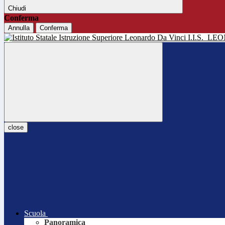
Chiudi
Conferma
Annulla
Conferma
I.I.S.
LEO
close
Scuola
Panoramica