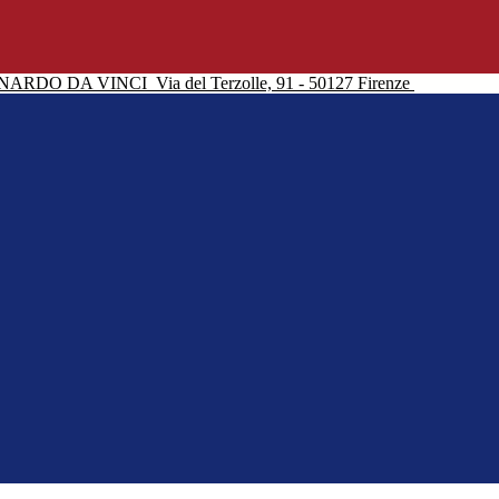
NARDO DA VINCI
Via del Terzolle, 91 - 50127 Firenze