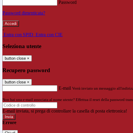
Password
Password dimenticata?
-
Entra con SPID
Entra con CIE
Seleziona utente
button close
×
Recupero password
button close
×
E-mail
Verrà inviato un messaggio all'indirizz
Non hai una e-mail associata al nome utente? Effettua il reset della password tram
E-mail inviata, si prega di controllare la casella di posta elettronica!
Errore