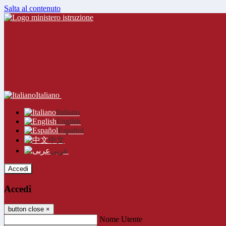
Salta al contenuto
Italiano
Italiano
English
Español
中文
عربى
Accedi
Accedi
button close
×
Nome Utente