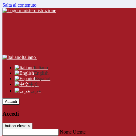
Salta al contenuto
Italiano
Italiano
English
Español
中文
عربى
Accedi
Accedi
button close
×
Nome Utente