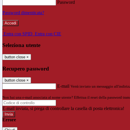
Password
Password dimenticata?
-
Entra con SPID
Entra con CIE
Seleziona utente
button close
×
Recupero password
button close
×
E-mail
Verrà inviato un messaggio all'indirizz
Non hai una e-mail associata al nome utente? Effettua il reset della password tram
E-mail inviata, si prega di controllare la casella di posta elettronica!
Errore