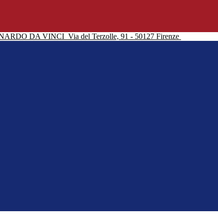
NARDO DA VINCI
Via del Terzolle, 91 - 50127 Firenze