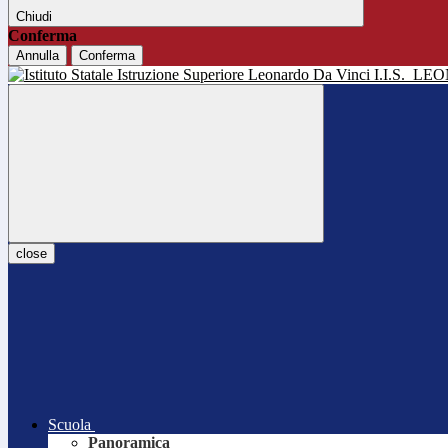
Chiudi
Conferma
Annulla
Conferma
I.I.S.
LEO
close
Scuola
Panoramica