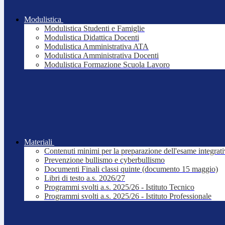
Modulistica
Modulistica Studenti e Famiglie
Modulistica Didattica Docenti
Modulistica Amministrativa ATA
Modulistica Amministrativa Docenti
Modulistica Formazione Scuola Lavoro
Materiali
Contenuti minimi per la preparazione dell'esame integrat
Prevenzione bullismo e cyberbullismo
Documenti Finali classi quinte (documento 15 maggio)
Libri di testo a.s. 2026/27
Programmi svolti a.s. 2025/26 - Istituto Tecnico
Programmi svolti a.s. 2025/26 - Istituto Professionale