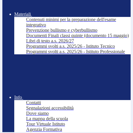
Materiali
Contenuti minimi per la preparazione dell'esame
integrativo
Prevenzione bullismo e cyberbullismo
Documenti Finali classi quinte (documento 15 maggio)
Libri di testo a.s. 2026/27
Programmi svolti a.s. 2025/26 - Istituto Tecnico
Programmi svolti a.s. 2025/26 - Istituto Professionale
Info
Contatti
Segnalazioni accessibilità
Dove siamo
La mappa della scuola
Tour Virtuale Istituto
Agenzia Formativa