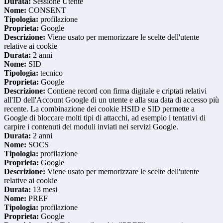
Durata:
Sessione Utente
Nome:
CONSENT
Tipologia:
profilazione
Proprieta:
Google
Descrizione:
Viene usato per memorizzare le scelte dell'utente
relative ai cookie
Durata:
2 anni
Nome:
SID
Tipologia:
tecnico
Proprieta:
Google
Descrizione:
Contiene record con firma digitale e criptati relativi
all'ID dell'Account Google di un utente e alla sua data di accesso più
recente. La combinazione dei cookie HSID e SID permette a
Google di bloccare molti tipi di attacchi, ad esempio i tentativi di
carpire i contenuti dei moduli inviati nei servizi Google.
Durata:
2 anni
Nome:
SOCS
Tipologia:
profilazione
Proprieta:
Google
Descrizione:
Viene usato per memorizzare le scelte dell'utente
relative ai cookie
Durata:
13 mesi
Nome:
PREF
Tipologia:
profilazione
Proprieta:
Google