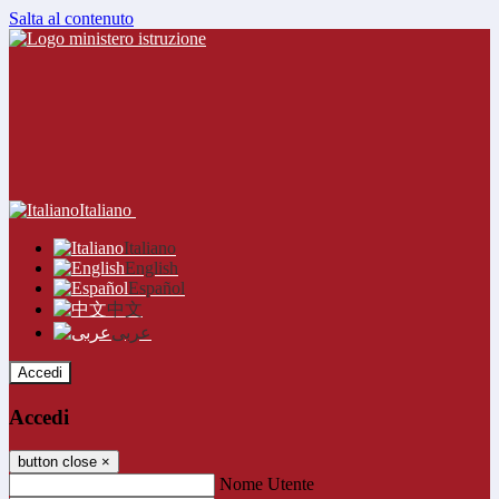
Salta al contenuto
Italiano
Italiano
English
Español
中文
عربى
Accedi
Accedi
button close
×
Nome Utente