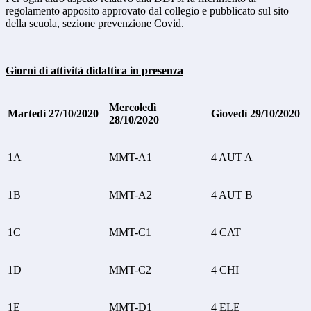
regolamento apposito approvato dal collegio e pubblicato sul sito
della scuola, sezione prevenzione Covid.
Giorni di attività didattica in presenza
Mercoledì
Martedì 27/10/2020
Giovedì 29/10/2020
28/10/2020
1A
MMT-A1
4 AUT A
1B
MMT-A2
4 AUT B
1C
MMT-C1
4 CAT
1D
MMT-C2
4 CHI
1E
MMT-D1
4 ELE