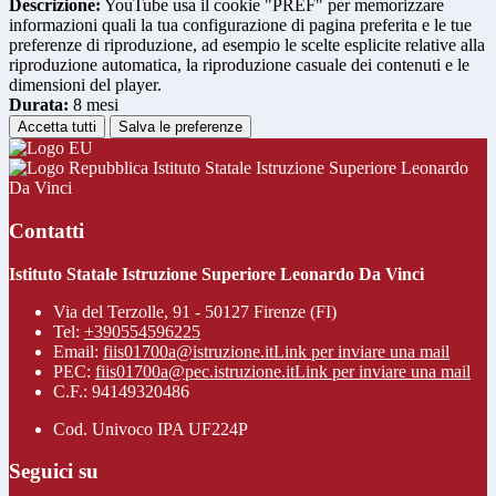
Descrizione:
YouTube usa il cookie "PREF" per memorizzare
informazioni quali la tua configurazione di pagina preferita e le tue
preferenze di riproduzione, ad esempio le scelte esplicite relative alla
riproduzione automatica, la riproduzione casuale dei contenuti e le
dimensioni del player.
Durata:
8 mesi
Accetta tutti
Salva le preferenze
Istituto Statale Istruzione Superiore Leonardo
Da Vinci
Contatti
Istituto Statale Istruzione Superiore Leonardo Da Vinci
Via del Terzolle, 91 - 50127 Firenze (FI)
Tel:
+390554596225
Email:
fiis01700a@istruzione.it
Link per inviare una mail
PEC:
fiis01700a@pec.istruzione.it
Link per inviare una mail
C.F.: 94149320486
Cod. Univoco IPA UF224P
Seguici su