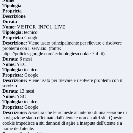
Nome
Tipologia
Proprieta
Descrizione
Durata
Nome:
VISITOR_INFO1_LIVE
Tipologia:
tecnico
Proprieta:
Google
Descrizione:
Viene usato principalmente per rilevare e risolvere
problemi con il servizio. (fonte:
https://policies.google.com/technologies/cookies?hl=it)
Durata:
6 mesi
Nome:
YEC
Tipologia:
tecnico
Proprieta:
Google
Descrizione:
Viene usato per rilevare e risolvere problemi con il
servizio
Durata:
13 mesi
Nome:
YSC
Tipologia:
tecnico
Proprieta:
Google
Descrizione:
Assicura che le richieste all'interno di una sessione di
navigazione siano effettuate dall'utente e non da altri siti. Questo
cookie impedisce a siti dannosi di agire a insaputa dell'utente e a
nome dell'utente.