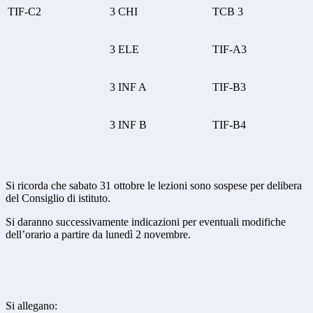
TIF-C2
3 CHI
TCB 3
3 ELE
TIF-A3
3 INF A
TIF-B3
3 INF B
TIF-B4
Si ricorda che sabato 31 ottobre le lezioni sono sospese per delibera
del Consiglio di istituto.
Si daranno successivamente indicazioni per eventuali modifiche
dell’orario a partire da lunedì 2 novembre.
Si allegano: