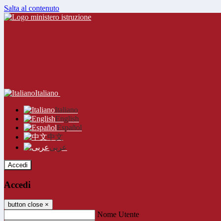
Salta al contenuto
Italiano
Italiano
English
Español
中文
عربى
Accedi
Accedi
button close
×
Nome Utente