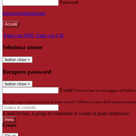
Password
Password dimenticata?
-
Entra con SPID
Entra con CIE
Seleziona utente
button close
×
Recupero password
button close
×
E-mail
Verrà inviato un messaggio all'indirizz
Non hai una e-mail associata al nome utente? Effettua il reset della password tram
E-mail inviata, si prega di controllare la casella di posta elettronica!
Errore