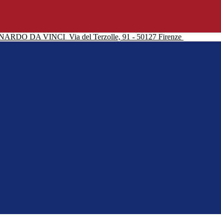
NARDO DA VINCI
Via del Terzolle, 91 - 50127 Firenze