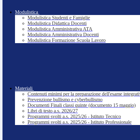
Modulistica
Modulistica Studenti e Famiglie
Modulistica Didattica Docenti
Modulistica Amministrativa ATA
Modulistica Amministrativa Docenti
Modulistica Formazione Scuola Lavoro
Materiali
Contenuti minimi per la preparazione dell'esame integrat
Prevenzione bullismo e cyberbullismo
Documenti Finali classi quinte (documento 15 maggio)
Libri di testo a.s. 2026/27
Programmi svolti a.s. 2025/26 - Istituto Tecnico
Programmi svolti a.s. 2025/26 - Istituto Professionale