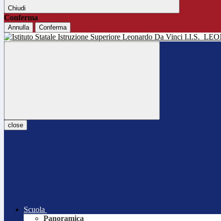
Chiudi
Conferma
Annulla
Conferma
I.I.S.
LEO
close
Scuola
Panoramica