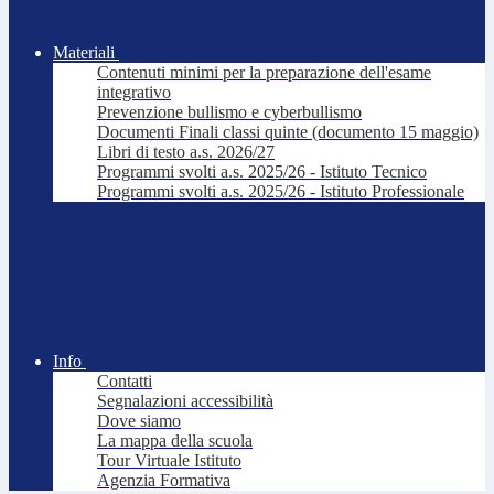
Materiali
Contenuti minimi per la preparazione dell'esame
integrativo
Prevenzione bullismo e cyberbullismo
Documenti Finali classi quinte (documento 15 maggio)
Libri di testo a.s. 2026/27
Programmi svolti a.s. 2025/26 - Istituto Tecnico
Programmi svolti a.s. 2025/26 - Istituto Professionale
Info
Contatti
Segnalazioni accessibilità
Dove siamo
La mappa della scuola
Tour Virtuale Istituto
Agenzia Formativa