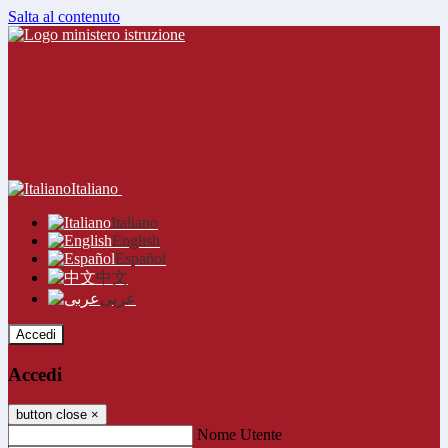
Salta al contenuto
Italiano
Italiano
English
Español
中文
عربى
Accedi
Accedi
button close
×
Nome Utente