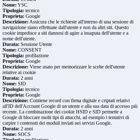
Nome:
YSC
Tipologia:
tecnico
Proprieta:
Google
Descrizione:
Assicura che le richieste all'interno di una sessione di
navigazione siano effettuate dall'utente e non da altri siti. Questo
cookie impedisce a siti dannosi di agire a insaputa dell'utente e a
nome dell'utente.
Durata:
Sessione Utente
Nome:
CONSENT
Tipologia:
profilazione
Proprieta:
Google
Descrizione:
Viene usato per memorizzare le scelte dell'utente
relative ai cookie
Durata:
2 anni
Nome:
SID
Tipologia:
tecnico
Proprieta:
Google
Descrizione:
Contiene record con firma digitale e criptati relativi
all'ID dell'Account Google di un utente e alla sua data di accesso più
recente. La combinazione dei cookie HSID e SID permette a
Google di bloccare molti tipi di attacchi, ad esempio i tentativi di
carpire i contenuti dei moduli inviati nei servizi Google.
Durata:
2 anni
Nome:
SOCS
Tipologia:
profilazione