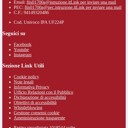
Email:
fiis01700a@istruzione.it
Link per inviare una mail
PEC:
fiis01700a@pec.istruzione.it
Link per inviare una mail
C.F.: 94149320486
Cod. Univoco IPA UF224P
Seguici su
Facebook
Youtube
Instagram
Sezione Link Utili
Cookie policy
Note legali
Informativa Privacy
Ufficio Relazioni con il Pubblico
Dichiarazione di accessibilità
Obiettivi di accessibilità
Whistleblowing
Gestione consensi cookie
Amministrazione trasparente
Pagina visualizzata
1018544
volte