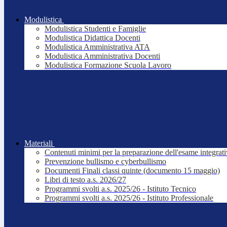
Modulistica
Modulistica Studenti e Famiglie
Modulistica Didattica Docenti
Modulistica Amministrativa ATA
Modulistica Amministrativa Docenti
Modulistica Formazione Scuola Lavoro
Materiali
Contenuti minimi per la preparazione dell'esame integrat
Prevenzione bullismo e cyberbullismo
Documenti Finali classi quinte (documento 15 maggio)
Libri di testo a.s. 2026/27
Programmi svolti a.s. 2025/26 - Istituto Tecnico
Programmi svolti a.s. 2025/26 - Istituto Professionale