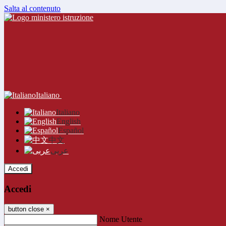
Salta al contenuto
Italiano
Italiano
English
Español
中文
عربى
Accedi
Accedi
button close
×
Nome Utente