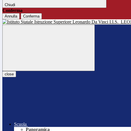
Chiudi
Conferma
Annulla
Conferma
I.I.S.
LEO
close
Scuola
Panoramica