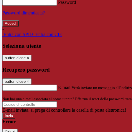
Password
Password dimenticata?
-
Entra con SPID
Entra con CIE
Seleziona utente
button close
×
Recupero password
button close
×
E-mail
Verrà inviato un messaggio all'indirizz
Non hai una e-mail associata al nome utente? Effettua il reset della password tram
E-mail inviata, si prega di controllare la casella di posta elettronica!
Errore