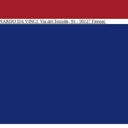
NARDO DA VINCI
Via del Terzolle, 91 - 50127 Firenze