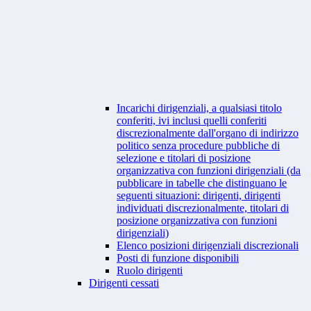
Incarichi dirigenziali, a qualsiasi titolo
conferiti, ivi inclusi quelli conferiti
discrezionalmente dall'organo di indirizzo
politico senza procedure pubbliche di
selezione e titolari di posizione
organizzativa con funzioni dirigenziali (da
pubblicare in tabelle che distinguano le
seguenti situazioni: dirigenti, dirigenti
individuati discrezionalmente, titolari di
posizione organizzativa con funzioni
dirigenziali)
Elenco posizioni dirigenziali discrezionali
Posti di funzione disponibili
Ruolo dirigenti
Dirigenti cessati