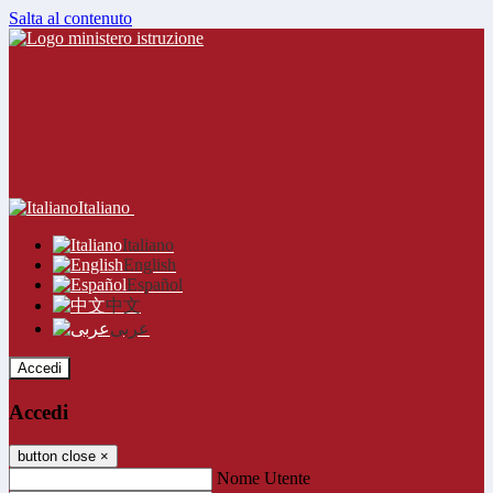
Salta al contenuto
Italiano
Italiano
English
Español
中文
عربى
Accedi
Accedi
button close
×
Nome Utente