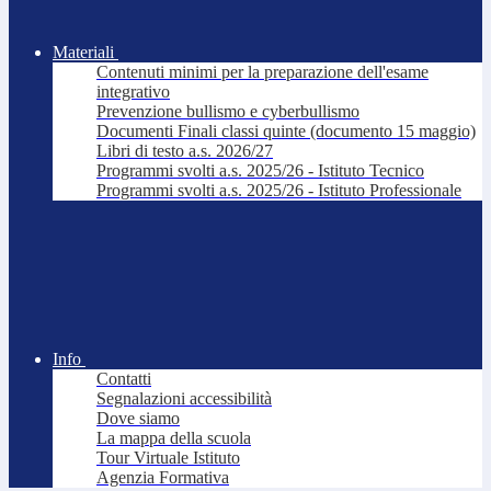
Materiali
Contenuti minimi per la preparazione dell'esame
integrativo
Prevenzione bullismo e cyberbullismo
Documenti Finali classi quinte (documento 15 maggio)
Libri di testo a.s. 2026/27
Programmi svolti a.s. 2025/26 - Istituto Tecnico
Programmi svolti a.s. 2025/26 - Istituto Professionale
Info
Contatti
Segnalazioni accessibilità
Dove siamo
La mappa della scuola
Tour Virtuale Istituto
Agenzia Formativa