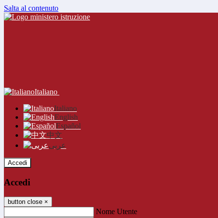
Salta al contenuto
Italiano
Italiano
English
Español
中文
عربى
Accedi
Accedi
button close
×
Nome Utente