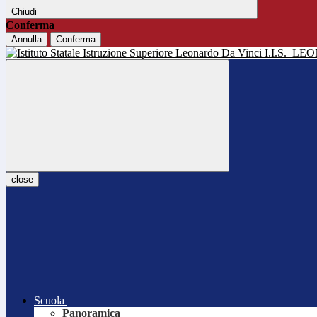
Chiudi
Conferma
Annulla
Conferma
I.I.S.
LEO
close
Scuola
Panoramica