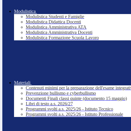
Modulistica
Modulistica Studenti e Famiglie
Modulistica Didattica Docenti
Modulistica Amministrativa ATA
Modulistica Amministrativa Docenti
Modulistica Formazione Scuola Lavoro
Materiali
Contenuti minimi per la preparazione dell'esame integrat
Prevenzione bullismo e cyberbullismo
Documenti Finali classi quinte (documento 15 maggio)
Libri di testo a.s. 2026/27
Programmi svolti a.s. 2025/26 - Istituto Tecnico
Programmi svolti a.s. 2025/26 - Istituto Professionale