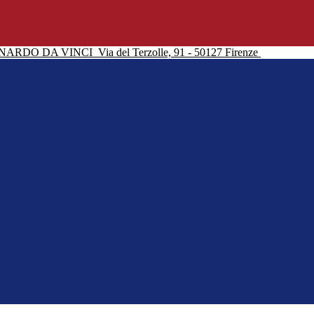
NARDO DA VINCI
Via del Terzolle, 91 - 50127 Firenze