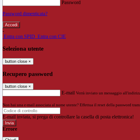
Password
Password dimenticata?
-
Entra con SPID
Entra con CIE
Seleziona utente
button close
×
Recupero password
button close
×
E-mail
Verrà inviato un messaggio all'indirizz
Non hai una e-mail associata al nome utente? Effettua il reset della password tram
E-mail inviata, si prega di controllare la casella di posta elettronica!
Errore