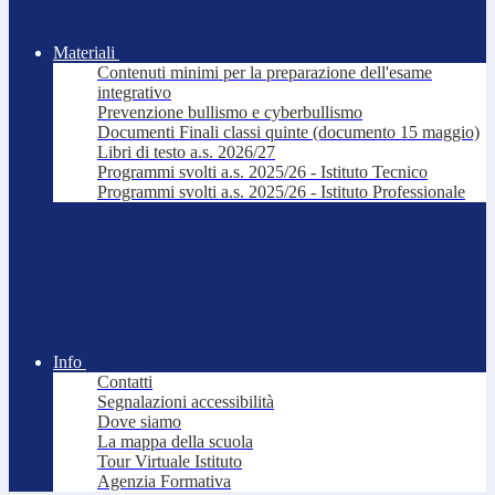
Materiali
Contenuti minimi per la preparazione dell'esame
integrativo
Prevenzione bullismo e cyberbullismo
Documenti Finali classi quinte (documento 15 maggio)
Libri di testo a.s. 2026/27
Programmi svolti a.s. 2025/26 - Istituto Tecnico
Programmi svolti a.s. 2025/26 - Istituto Professionale
Info
Contatti
Segnalazioni accessibilità
Dove siamo
La mappa della scuola
Tour Virtuale Istituto
Agenzia Formativa