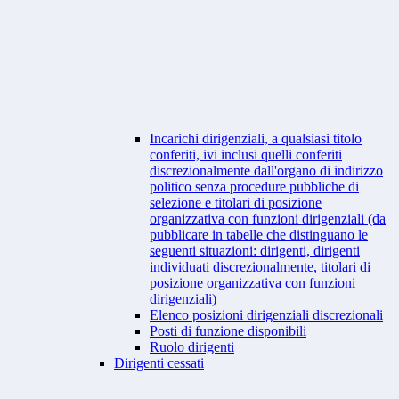
Incarichi dirigenziali, a qualsiasi titolo
conferiti, ivi inclusi quelli conferiti
discrezionalmente dall'organo di indirizzo
politico senza procedure pubbliche di
selezione e titolari di posizione
organizzativa con funzioni dirigenziali (da
pubblicare in tabelle che distinguano le
seguenti situazioni: dirigenti, dirigenti
individuati discrezionalmente, titolari di
posizione organizzativa con funzioni
dirigenziali)
Elenco posizioni dirigenziali discrezionali
Posti di funzione disponibili
Ruolo dirigenti
Dirigenti cessati