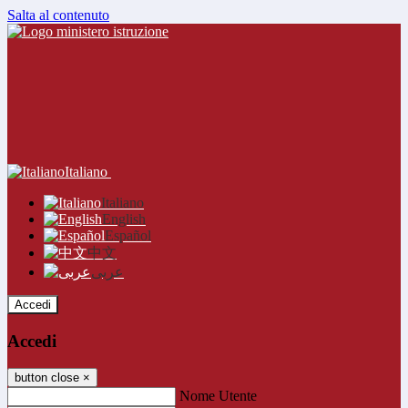
Salta al contenuto
Italiano
Italiano
English
Español
中文
عربى
Accedi
Accedi
button close
×
Nome Utente