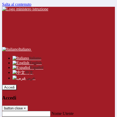
Salta al contenuto
Italiano
Italiano
English
Español
中文
عربى
Accedi
Accedi
button close
×
Nome Utente