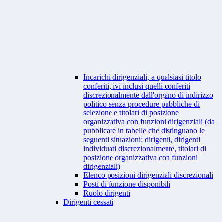
Incarichi dirigenziali, a qualsiasi titolo
conferiti, ivi inclusi quelli conferiti
discrezionalmente dall'organo di indirizzo
politico senza procedure pubbliche di
selezione e titolari di posizione
organizzativa con funzioni dirigenziali (da
pubblicare in tabelle che distinguano le
seguenti situazioni: dirigenti, dirigenti
individuati discrezionalmente, titolari di
posizione organizzativa con funzioni
dirigenziali)
Elenco posizioni dirigenziali discrezionali
Posti di funzione disponibili
Ruolo dirigenti
Dirigenti cessati