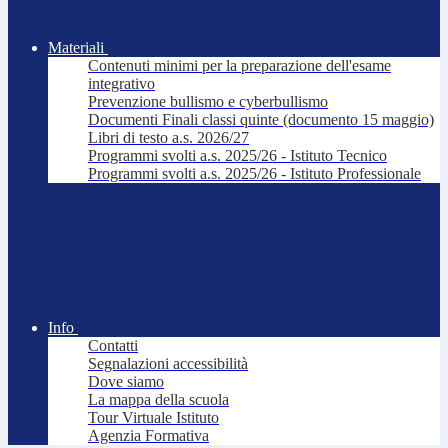
Materiali
Contenuti minimi per la preparazione dell'esame
integrativo
Prevenzione bullismo e cyberbullismo
Documenti Finali classi quinte (documento 15 maggio)
Libri di testo a.s. 2026/27
Programmi svolti a.s. 2025/26 - Istituto Tecnico
Programmi svolti a.s. 2025/26 - Istituto Professionale
Info
Contatti
Segnalazioni accessibilità
Dove siamo
La mappa della scuola
Tour Virtuale Istituto
Agenzia Formativa